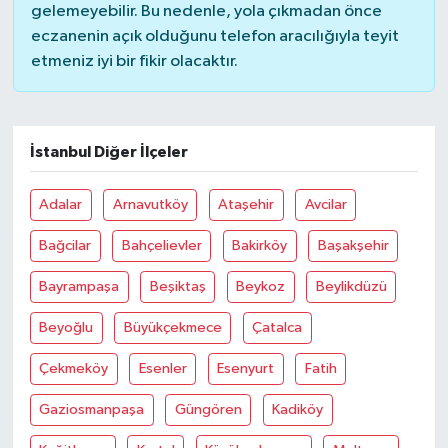
gelemeyebilir. Bu nedenle, yola çıkmadan önce
eczanenin açık olduğunu telefon aracılığıyla teyit
etmeniz iyi bir fikir olacaktır.
İstanbul Diğer İlçeler
Adalar
Arnavutköy
Ataşehir
Avcilar
Bağcilar
Bahçelievler
Bakirköy
Başakşehir
Bayrampaşa
Beşiktaş
Beykoz
Beylikdüzü
Beyoğlu
Büyükçekmece
Çatalca
Çekmeköy
Esenler
Esenyurt
Fatih
Gaziosmanpaşa
Güngören
Kadiköy