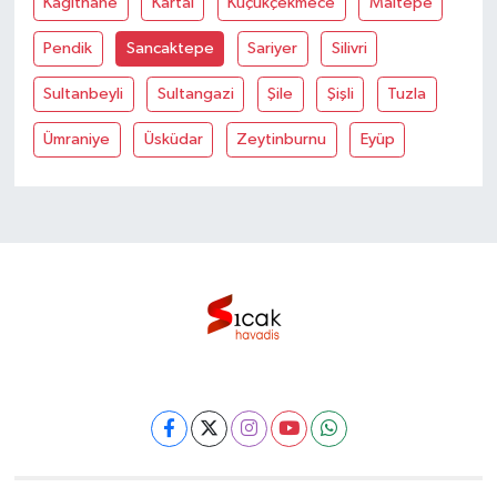
Kağithane
Kartal
Küçükçekmece
Maltepe
Pendik
Sancaktepe
Sariyer
Silivri
Sultanbeyli
Sultangazi
Şile
Şişli
Tuzla
Ümraniye
Üsküdar
Zeytinburnu
Eyüp