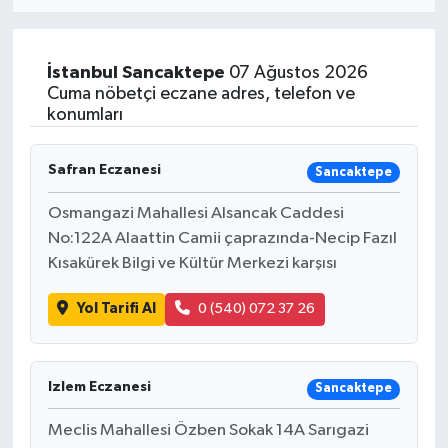
Eğitim
İstanbul
Sancaktepe
07 Ağustos 2026
Sağlık
Cuma nöbetçi eczane adres, telefon ve
konumları
Dünya
Safran Eczanesi
Sancaktepe
Magazin
Osmangazi Mahallesi Alsancak Caddesi
No:122A Alaattin Camii çaprazında-Necip Fazıl
Gündem
Kısakürek Bilgi ve Kültür Merkezi karşısı
Kültür & Sanat
Yol Tarifi Al
0 (540) 072 37 26
Teknoloji
Izlem Eczanesi
Sancaktepe
Bilim
Meclis Mahallesi Özben Sokak 14A Sarıgazi
Genel