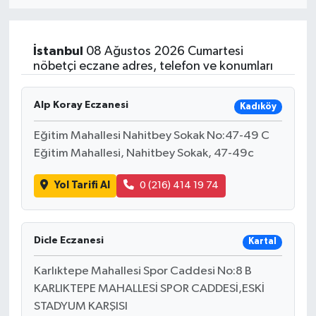
Eğitim
İstanbul
08 Ağustos 2026 Cumartesi
Sağlık
nöbetçi eczane adres, telefon ve konumları
Dünya
Alp Koray Eczanesi
Kadıköy
Magazin
Eğitim Mahallesi Nahitbey Sokak No:47-49 C
Eğitim Mahallesi, Nahitbey Sokak, 47-49c
Gündem
Yol Tarifi Al
0 (216) 414 19 74
Kültür & Sanat
Teknoloji
Dicle Eczanesi
Kartal
Karlıktepe Mahallesi Spor Caddesi No:8 B
Bilim
KARLIKTEPE MAHALLESİ SPOR CADDESİ,ESKİ
STADYUM KARŞISI
Genel