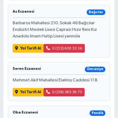
As Eczanesi
Bağcılar
Barbaros Mahallesi 210. Sokak 46 Bağcılar
Endüstri Meslek Lisesi Çaprazı Hızır Reis Kız
Anadolu İmam Hatip Lisesi yanında
Yol Tarifi Al
0 (212) 630 32 34
Seren Eczanesi
Ümraniye
Mehmet Akif Mahallesi Elalmış Caddesi 11 B
Yol Tarifi Al
0 (216) 365 36 73
Oba Eczanesi
Pendik