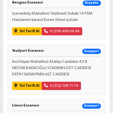
Bengisu Eczanesi
Ataşehir
İçerenköy Mahallesi Yeşilvadi Sokak 14 FSM
Hastanesi karşısı Evren Sitesi içinde
Yol Tarifi Al
0 (216) 469 06 94
Yeşilyurt Eczanesi
Esenyurt
İncirtepe Mahallesi Atalay Caddesi 43 B
NECMİ KADIOĞLU STADININ ÜST CADDESİ
FATİH SANAYİNİN ALT CADDESİ
Yol Tarifi Al
0 (212) 706 71 74
Limon Eczanesi
Esenyurt