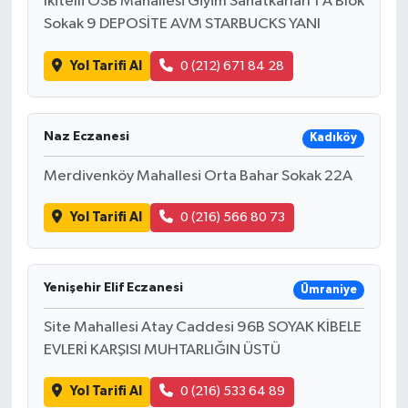
İkitelli OSB Mahallesi Giyim Sanatkarları 1 A Blok
Sokak 9 DEPOSİTE AVM STARBUCKS YANI
Yol Tarifi Al
0 (212) 671 84 28
Naz Eczanesi
Kadıköy
Merdivenköy Mahallesi Orta Bahar Sokak 22A
Yol Tarifi Al
0 (216) 566 80 73
Yenişehir Elif Eczanesi
Ümraniye
Site Mahallesi Atay Caddesi 96B SOYAK KİBELE
EVLERİ KARŞISI MUHTARLIĞIN ÜSTÜ
Yol Tarifi Al
0 (216) 533 64 89