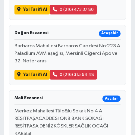
Yol Tarifi Al
0 (216) 473 37 80
Bilim, Teknoloji
Doğan Eczanesi
Ataşehir
Barbaros Mahallesi Barbaros Caddesi No:223 A
Paladium AVM aşağısı, Mersinli Ciğerci Apo ve
32. Noter arası
Yol Tarifi Al
0 (216) 315 64 48
Mali Eczanesi
Avcılar
Merkez Mahallesi Tüloğlu Sokak No:4 A
REŞİTPAŞACADDESİ QNB BANK SOKAĞI
REŞİTPAŞA DENİZKÖŞKLER SAĞLIK OCAĞI
KARŞISI