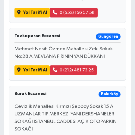
Yol Tarifi Al
0 (552) 156 57 58
Tozkoparan Eczanesi
Güngören
Mehmet Nesih Özmen Mahallesi Zeki Sokak
No:28 A MEVLANA FIRININ YAN DÜKKANI
Yol Tarifi Al
0 (212) 481 73 25
Burak Eczanesi
Bakırköy
Cevizlik Mahallesi Kırmızı Şebboy Sokak 15 A
UZMANLAR TIP MERKEZİ YANI DERSHANELER
SOKAĞI İSTANBUL CADDESİ AÇIK OTOPARKIN
SOKAĞI