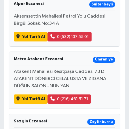
Alper Eczanesi
Sultanbeyli
Akşemsettin Mahallesi Petrol Yolu Caddesi
Birgül Sokak,No:34 A
Yol Tarifi Al
0 (532) 137 55 01
Metro Atakent Eczanesi
Ümraniye
Atakent Mahallesi Reşitpaşa Caddesi 73 D
ATAKENT DÖNERCİ CELAL USTA VE ZİGANA
DÜĞÜN SALONUNUN YANI
Yol Tarifi Al
0 (216) 461 51 71
Sezgin Eczanesi
Zeytinburnu