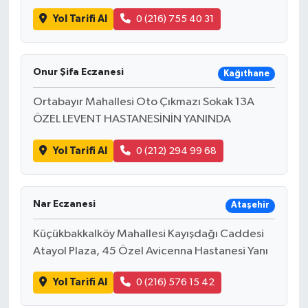
Yol Tarifi Al
0 (216) 755 40 31
Onur Şifa Eczanesi
Kağıthane
Ortabayır Mahallesi Oto Çıkmazı Sokak 13A
ÖZEL LEVENT HASTANESİNİN YANINDA
Yol Tarifi Al
0 (212) 294 99 68
Nar Eczanesi
Ataşehir
Küçükbakkalköy Mahallesi Kayışdağı Caddesi
Atayol Plaza, 45 Özel Avicenna Hastanesi Yanı
Yol Tarifi Al
0 (216) 576 15 42