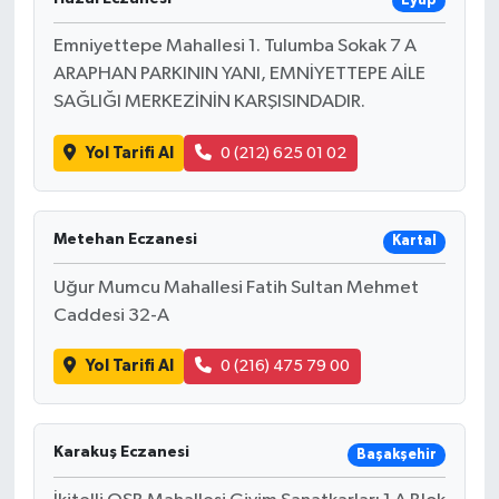
Eyüp
Emniyettepe Mahallesi 1. Tulumba Sokak 7 A
ARAPHAN PARKININ YANI, EMNİYETTEPE AİLE
SAĞLIĞI MERKEZİNİN KARŞISINDADIR.
Yol Tarifi Al
0 (212) 625 01 02
Metehan Eczanesi
Kartal
Uğur Mumcu Mahallesi Fatih Sultan Mehmet
Caddesi 32-A
Yol Tarifi Al
0 (216) 475 79 00
Karakuş Eczanesi
Başakşehir