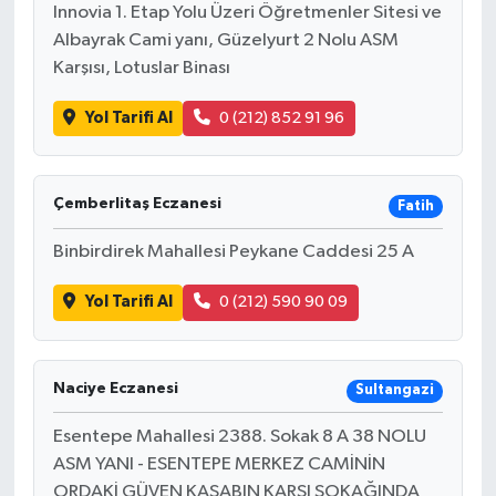
Innovia 1. Etap Yolu Üzeri Öğretmenler Sitesi ve
Albayrak Cami yanı, Güzelyurt 2 Nolu ASM
Karşısı, Lotuslar Binası
Yol Tarifi Al
0 (212) 852 91 96
Çemberlitaş Eczanesi
Fatih
Binbirdirek Mahallesi Peykane Caddesi 25 A
Yol Tarifi Al
0 (212) 590 90 09
Naciye Eczanesi
Sultangazi
Esentepe Mahallesi 2388. Sokak 8 A 38 NOLU
ASM YANI - ESENTEPE MERKEZ CAMİNİN
ORDAKİ GÜVEN KASABIN KARŞI SOKAĞINDA