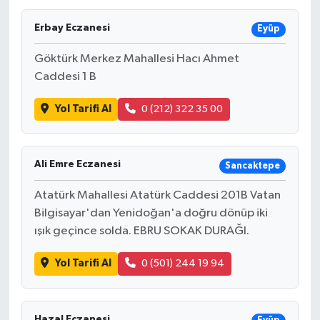
Erbay Eczanesi
Eyüp
Göktürk Merkez Mahallesi Hacı Ahmet
Caddesi 1 B
Yol Tarifi Al
0 (212) 322 35 00
Ali Emre Eczanesi
Sancaktepe
Atatürk Mahallesi Atatürk Caddesi 201B Vatan
Bilgisayar'dan Yenidoğan'a doğru dönüp iki
ışık geçince solda. EBRU SOKAK DURAĞI.
Yol Tarifi Al
0 (501) 244 19 94
Hazal Eczanesi