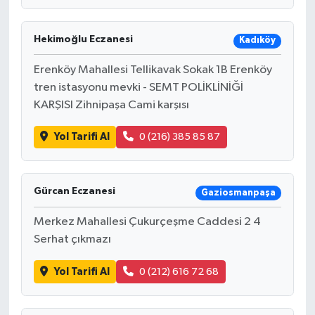
Hekimoğlu Eczanesi
Kadıköy
Erenköy Mahallesi Tellikavak Sokak 1B Erenköy
tren istasyonu mevki - SEMT POLİKLİNİĞİ
KARŞISI Zihnipaşa Cami karşısı
Yol Tarifi Al
0 (216) 385 85 87
Gürcan Eczanesi
Gaziosmanpaşa
Merkez Mahallesi Çukurçeşme Caddesi 2 4
Serhat çıkmazı
Yol Tarifi Al
0 (212) 616 72 68