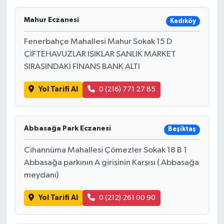
Mahur Eczanesi
Kadıköy
Fenerbahçe Mahallesi Mahur Sokak 15 D
ÇİFTEHAVUZLAR IŞIKLAR ŞANLIK MARKET
SIRASINDAKİ FİNANS BANK ALTI
Yol Tarifi Al
0 (216) 771 27 85
Abbasağa Park Eczanesi
Beşiktaş
Cihannüma Mahallesi Çömezler Sokak 18 B 1
Abbasağa parkının A girişinin Karşısı ( Abbasağa
meydanı)
Yol Tarifi Al
0 (212) 261 00 90