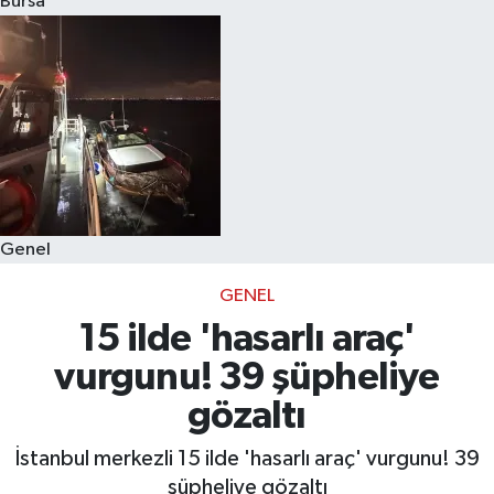
Bursa
Eğitim
Sağlık
Dünya
Magazin
Genel
Gündem
GENEL
Kültür & Sanat
15 ilde 'hasarlı araç'
vurgunu! 39 şüpheliye
Teknoloji
gözaltı
Bilim
İstanbul merkezli 15 ilde 'hasarlı araç' vurgunu! 39
şüpheliye gözaltı
Genel