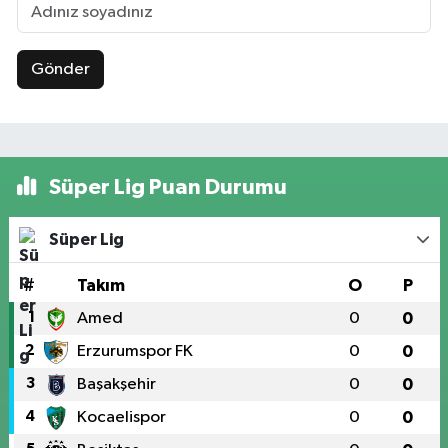
Gönder
Süper Lig Puan Durumu
Süper Lig
#
Takım
O
P
1
Amed
0
0
2
Erzurumspor FK
0
0
3
Başakşehir
0
0
4
Kocaelispor
0
0