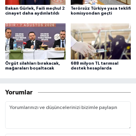
Bakan Gürlek, Faili meçhul 2
Terörsüz Türkiye yasa teklifi
cinayet daha aydınlatıldı
komisyondan geçti
Örgüt silahları bırakacak,
688 milyon TL tarımsal
mağaraları boşaltacak
destek hesaplarda
Yorumlar