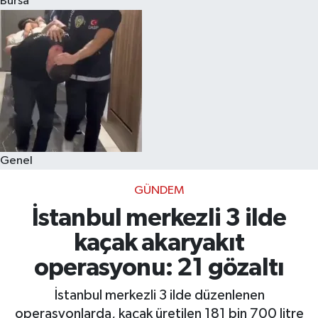
Bursa
Eğitim
Sağlık
Dünya
Magazin
Genel
Gündem
GÜNDEM
Kültür & Sanat
İstanbul merkezli 3 ilde
kaçak akaryakıt
Teknoloji
operasyonu: 21 gözaltı
Bilim
İstanbul merkezli 3 ilde düzenlenen
operasyonlarda, kaçak üretilen 181 bin 700 litre
Genel