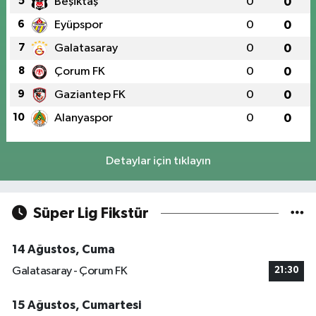
5
Beşiktaş
0
0
6
Eyüpspor
0
0
7
Galatasaray
0
0
8
Çorum FK
0
0
9
Gaziantep FK
0
0
10
Alanyaspor
0
0
Detaylar için tıklayın
Süper Lig Fikstür
14 Ağustos, Cuma
Galatasaray - Çorum FK
21:30
15 Ağustos, Cumartesi