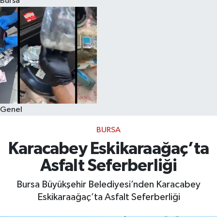
Bursa
Eğitim
Sağlık
Dünya
Magazin
Genel
Gündem
BURSA
Kültür & Sanat
Karacabey Eskikaraağaç’ta
Asfalt Seferberliği
Teknoloji
Bursa Büyükşehir Belediyesi’nden Karacabey
Bilim
Eskikaraağaç’ta Asfalt Seferberliği
Genel