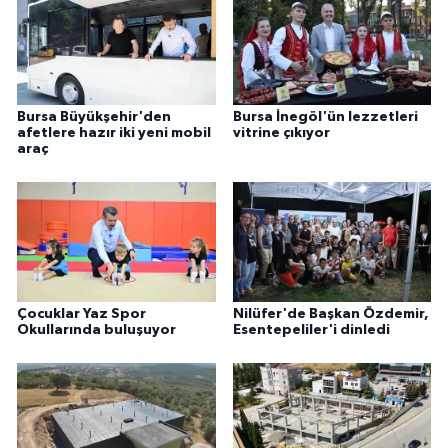
Bursa Büyükşehir'den
Bursa İnegöl'ün lezzetleri
afetlere hazır iki yeni mobil
vitrine çıkıyor
araç
Çocuklar Yaz Spor
Nilüfer'de Başkan Özdemir,
Okullarında buluşuyor
Esentepeliler'i dinledi