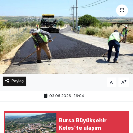
Bilim, Teknoloji
Paylaş
-
+
A
A
03.06.2026 - 16:04
Bursa Büyükşehir
Keles'te ulaşım