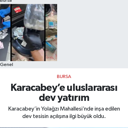
Bursa
Eğitim
Sağlık
Dünya
Magazin
Genel
Gündem
BURSA
Kültür & Sanat
Karacabey’e uluslararası
dev yatırım
Teknoloji
Karacabey’in Yolağzı Mahallesi’nde inşa edilen
Bilim
dev tesisin açılışına ilgi büyük oldu.
Genel