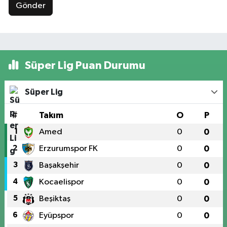
Gönder
Süper Lig Puan Durumu
Süper Lig
#
Takım
O
P
1
Amed
0
0
2
Erzurumspor FK
0
0
3
Başakşehir
0
0
4
Kocaelispor
0
0
5
Beşiktaş
0
0
6
Eyüpspor
0
0