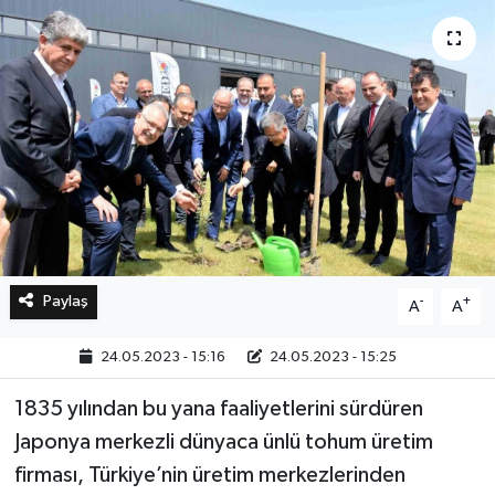
Bilim, Teknoloji
Paylaş
-
+
A
A
24.05.2023 - 15:16
24.05.2023 - 15:25
1835 yılından bu yana faaliyetlerini sürdüren
Japonya merkezli dünyaca ünlü tohum üretim
firması, Türkiye’nin üretim merkezlerinden