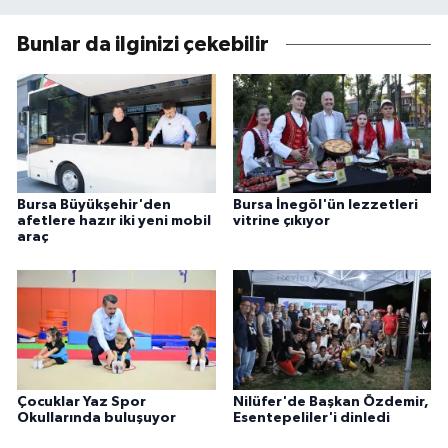
Bunlar da ilginizi çekebilir
Bursa Büyükşehir'den
Bursa İnegöl'ün lezzetleri
afetlere hazır iki yeni mobil
vitrine çıkıyor
araç
Çocuklar Yaz Spor
Nilüfer'de Başkan Özdemir,
Okullarında buluşuyor
Esentepeliler'i dinledi