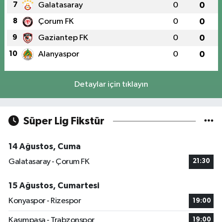
7
Galatasaray
0
0
8
Çorum FK
0
0
9
Gaziantep FK
0
0
10
Alanyaspor
0
0
Detaylar için tıklayın
Süper Lig Fikstür
14 Ağustos, Cuma
Galatasaray - Çorum FK
21:30
15 Ağustos, Cumartesi
Konyaspor - Rizespor
19:00
Kasımpaşa - Trabzonspor
19:00