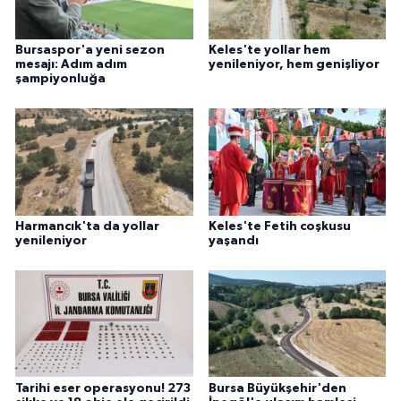
Bursaspor'a yeni sezon
Keles'te yollar hem
mesajı: Adım adım
yenileniyor, hem genişliyor
şampiyonluğa
Harmancık'ta da yollar
Keles'te Fetih coşkusu
yenileniyor
yaşandı
Tarihi eser operasyonu! 273
Bursa Büyükşehir'den