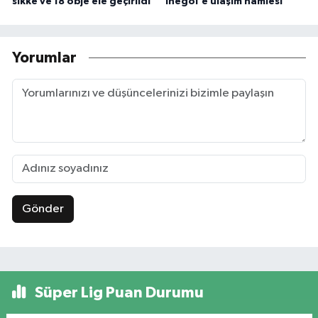
sikke ve 18 obje ele geçirildi
İnegöl'e ulaşım hamlesi
Yorumlar
Gönder
Süper Lig Puan Durumu