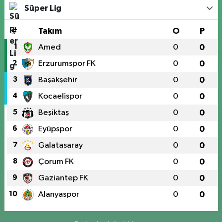
Süper Lig
#
Takım
O
P
1
Amed
0
0
2
Erzurumspor FK
0
0
3
Başakşehir
0
0
4
Kocaelispor
0
0
5
Beşiktaş
0
0
6
Eyüpspor
0
0
7
Galatasaray
0
0
8
Çorum FK
0
0
9
Gaziantep FK
0
0
10
Alanyaspor
0
0