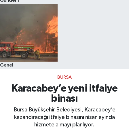
Gündem
Eğitim
Sağlık
Dünya
Magazin
Genel
Gündem
BURSA
Kültür & Sanat
Karacabey’e yeni itfaiye
binası
Teknoloji
Bursa Büyükşehir Belediyesi, Karacabey’e
Bilim
kazandıracağı itfaiye binasını nisan ayında
hizmete almayı planlıyor.
Genel