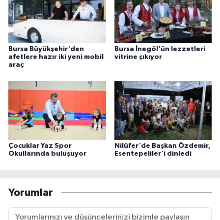
Bursa Büyükşehir'den
Bursa İnegöl'ün lezzetleri
afetlere hazır iki yeni mobil
vitrine çıkıyor
araç
Çocuklar Yaz Spor
Nilüfer'de Başkan Özdemir,
Okullarında buluşuyor
Esentepeliler'i dinledi
Yorumlar