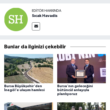
EDITÖR HAKKINDA
Sıcak Havadis
Bunlar da ilginizi çekebilir
Bursa Büyükşehir'den
Bursa'nın geleceğini
İnegöl'e ulaşım hamlesi
bütüncül anlayışla
planlıyoruz