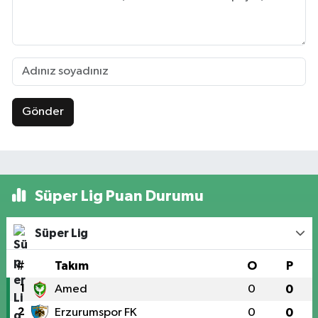
Gönder
Süper Lig Puan Durumu
Süper Lig
#
Takım
O
P
1
Amed
0
0
2
Erzurumspor FK
0
0