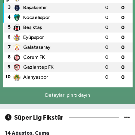
3
Başakşehir
0
0
4
Kocaelispor
0
0
5
Beşiktaş
0
0
6
Eyüpspor
0
0
7
Galatasaray
0
0
8
Çorum FK
0
0
9
Gaziantep FK
0
0
10
Alanyaspor
0
0
Detaylar için tıklayın
Süper Lig Fikstür
14 Ağustos, Cuma