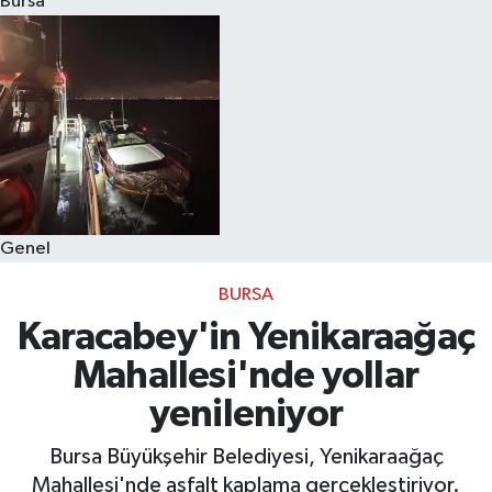
Bursa
Eğitim
Sağlık
Dünya
Magazin
Genel
Gündem
BURSA
Kültür & Sanat
Karacabey'in Yenikaraağaç
Mahallesi'nde yollar
Teknoloji
yenileniyor
Bilim
Bursa Büyükşehir Belediyesi, Yenikaraağaç
Mahallesi'nde asfalt kaplama gerçekleştiriyor.
Genel