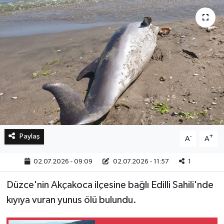
Bilim, Teknoloji
Paylaş
-
+
A
A
02.07.2026 - 09:09
02.07.2026 - 11:57
1
Düzce'nin Akçakoca ilçesine bağlı Edilli Sahili'nde
kıyıya vuran yunus ölü bulundu.