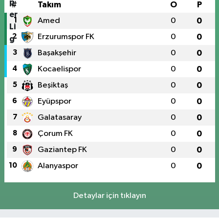
#
Takım
O
P
1
Amed
0
0
2
Erzurumspor FK
0
0
3
Başakşehir
0
0
4
Kocaelispor
0
0
5
Beşiktaş
0
0
6
Eyüpspor
0
0
7
Galatasaray
0
0
8
Çorum FK
0
0
9
Gaziantep FK
0
0
10
Alanyaspor
0
0
Detaylar için tıklayın