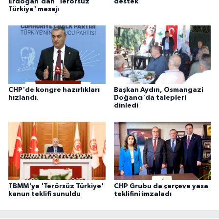
Erdoğan'dan 'Terörsüz
destek
Türkiye' mesajı
CHP'de kongre hazırlıkları
Başkan Aydın, Osmangazi
hızlandı.
Doğancı'da talepleri
dinledi
TBMM'ye 'Terörsüz Türkiye'
CHP Grubu da çerçeve yasa
kanun teklifi sunuldu
teklifini imzaladı