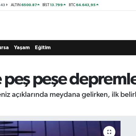
143
6500.87
13.799
64.643,95
ALTIN
BİST
BTC
ursa
Yaşam
Eğitim
 peş peşe depremle
iz açıklarında meydana gelirken, ilk beli