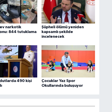
dev narkotik
Şüpheli ölümü yeniden
onu: 844 tutuklama
kapsamlı şekilde
incelenecek
utlarda 490 kişi
Çocuklar Yaz Spor
ı
Okullarında buluşuyor