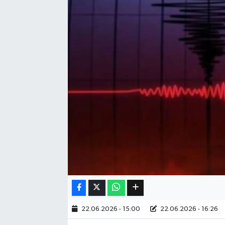
Eğitim
Sağlık
Dünya
Magazin
Gündem
Kültür & Sanat
Teknoloji
Bilim
22.06.2026 - 15:00
22.06.2026 - 16:26
Genel