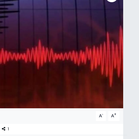
-
+
A
A
1