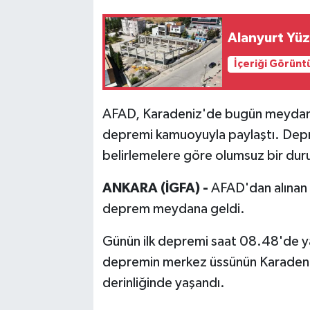
Bilim, Teknoloji
Alanyurt Yü
İçeriği Görünt
AFAD, Karadeniz'de bugün meydana 
depremi kamuoyuyla paylaştı. Depre
belirlemelere göre olumsuz bir duru
ANKARA (İGFA) -
AFAD'dan alınan 
deprem meydana geldi.
Günün ilk depremi saat 08.48'de y
depremin merkez üssünün Karadeni
derinliğinde yaşandı.