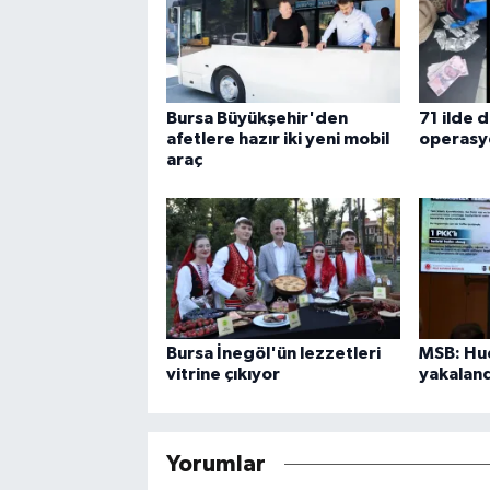
Bursa Büyükşehir'den
71 ilde 
afetlere hazır iki yeni mobil
operasy
araç
Bursa İnegöl'ün lezzetleri
MSB: Hud
vitrine çıkıyor
yakaland
Yorumlar