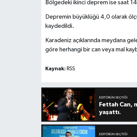
Bölgedeki ikinci deprem ise saat 
Depremin büyüklüğü 4,0 olarak ölçü
kaydedildi.
Karadeniz açıklarında meydana gelen 
göre herhangi bir can veya mal kaybı
Kaynak:
RSS
EDITÖRÜN SEÇTIĞI
Fettah Can, 
yaşattı.
EDITÖRÜN SEÇTIĞI