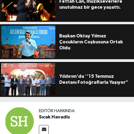
Fettah Can, müzikseverlere
unutulmaz bir gece yaşattı.
Başkan Oktay Yılmaz
Çocukların Coşkusuna Ortak
Oldu
Yıldırım’da ''15 Temmuz
Destanı Fotoğraflarla Yaşıyor"
EDITÖR HAKKINDA
Sıcak Havadis