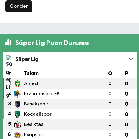
Gönder
Süper Lig Puan Durumu
Süper Lig
#
Takım
O
P
1
Amed
0
0
2
Erzurumspor FK
0
0
3
Başakşehir
0
0
4
Kocaelispor
0
0
5
Beşiktaş
0
0
6
Eyüpspor
0
0