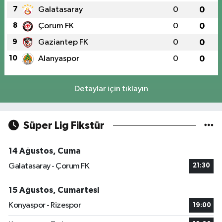
7
Galatasaray
0
0
8
Çorum FK
0
0
9
Gaziantep FK
0
0
10
Alanyaspor
0
0
Detaylar için tıklayın
Süper Lig Fikstür
14 Ağustos, Cuma
Galatasaray - Çorum FK
21:30
15 Ağustos, Cumartesi
Konyaspor - Rizespor
19:00