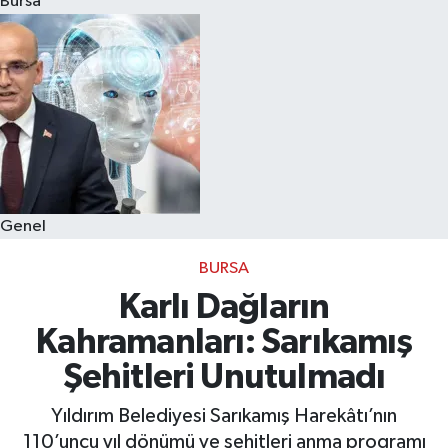
Bursa
Eğitim
Sağlık
Dünya
Magazin
Genel
Gündem
BURSA
Kültür & Sanat
Karlı Dağların
Kahramanları: Sarıkamış
Teknoloji
Şehitleri Unutulmadı
Bilim
Yıldırım Belediyesi Sarıkamış Harekâtı’nın
110’uncu yıl dönümü ve şehitleri anma programı
Genel