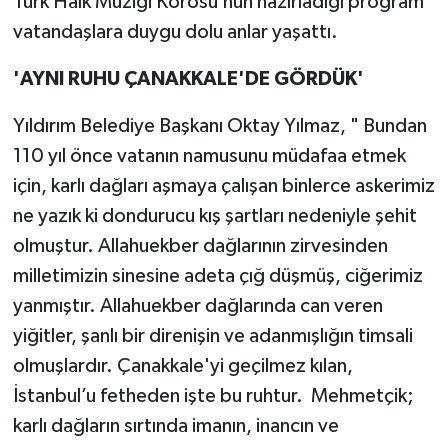
Türk Halk Müziği Korosu’nun hazırladığı program
vatandaşlara duygu dolu anlar yaşattı.
'AYNI RUHU ÇANAKKALE'DE GÖRDÜK'
Yıldırım Belediye Başkanı Oktay Yılmaz, " Bundan
110 yıl önce vatanın namusunu müdafaa etmek
için, karlı dağları aşmaya çalışan binlerce askerimiz
ne yazık ki dondurucu kış şartları nedeniyle şehit
olmuştur. Allahuekber dağlarının zirvesinden
milletimizin sinesine adeta çığ düşmüş, ciğerimiz
yanmıştır. Allahuekber dağlarında can veren
yiğitler, şanlı bir direnişin ve adanmışlığın timsali
olmuşlardır. Çanakkale'yi geçilmez kılan,
İstanbul’u fetheden işte bu ruhtur. Mehmetçik;
karlı dağların sırtında imanın, inancın ve