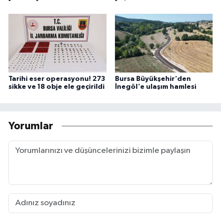
Tarihi eser operasyonu! 273
Bursa Büyükşehir'den
sikke ve 18 obje ele geçirildi
İnegöl'e ulaşım hamlesi
Yorumlar