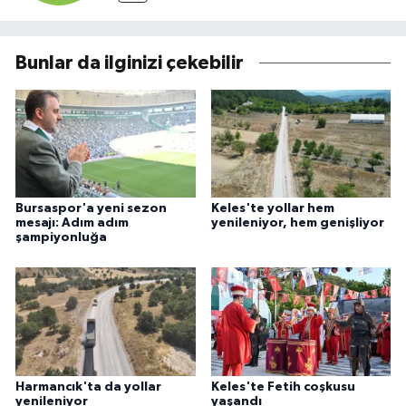
Bunlar da ilginizi çekebilir
Bursaspor'a yeni sezon
Keles'te yollar hem
mesajı: Adım adım
yenileniyor, hem genişliyor
şampiyonluğa
Harmancık'ta da yollar
Keles'te Fetih coşkusu
yenileniyor
yaşandı