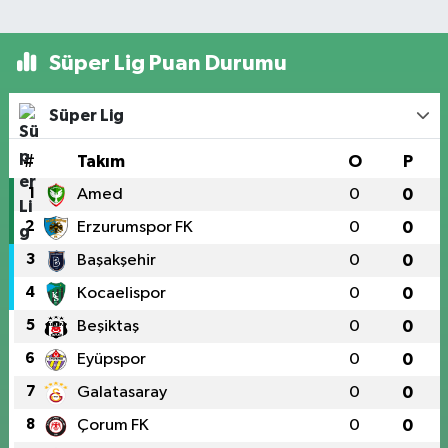
Süper Lig Puan Durumu
Süper Lig
#
Takım
O
P
1
Amed
0
0
2
Erzurumspor FK
0
0
3
Başakşehir
0
0
4
Kocaelispor
0
0
5
Beşiktaş
0
0
6
Eyüpspor
0
0
7
Galatasaray
0
0
8
Çorum FK
0
0