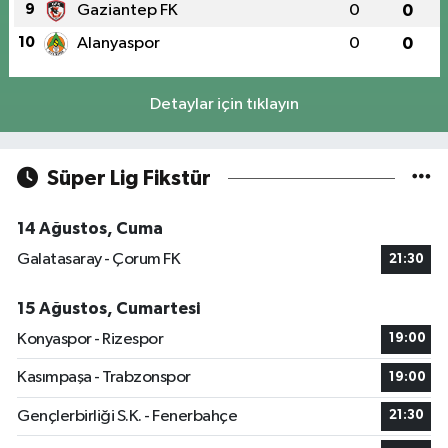
9
Gaziantep FK
0
0
10
Alanyaspor
0
0
Detaylar için tıklayın
Süper Lig Fikstür
14 Ağustos, Cuma
Galatasaray - Çorum FK
21:30
15 Ağustos, Cumartesi
Konyaspor - Rizespor
19:00
Kasımpaşa - Trabzonspor
19:00
Gençlerbirliği S.K. - Fenerbahçe
21:30