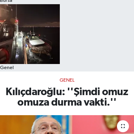
Bursa
Eğitim
Sağlık
Dünya
Magazin
Genel
Gündem
GENEL
Kültür & Sanat
Kılıçdaroğlu: ''Şimdi omuz
omuza durma vakti.''
Teknoloji
Bilim
Genel