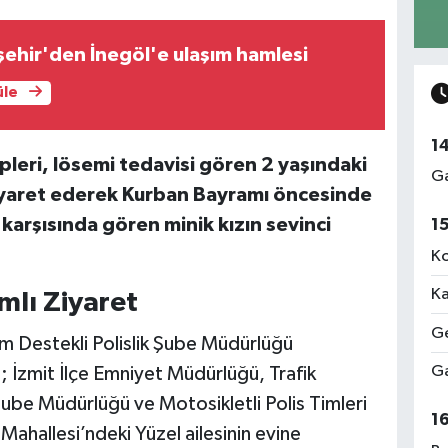
ehir'den İnegöl'e ulaşım hamlesi
üle
1
pleri, lösemi tedavisi gören 2 yaşındaki
Ga
iyaret ederek Kurban Bayramı öncesinde
 karşısında gören minik kızın sevinci
1
Ko
Ka
mlı Ziyaret
Ge
m Destekli Polislik Şube Müdürlüğü
Ga
 İzmit İlçe Emniyet Müdürlüğü, Trafik
be Müdürlüğü ve Motosikletli Polis Timleri
1
 Mahallesi’ndeki Yüzel ailesinin evine