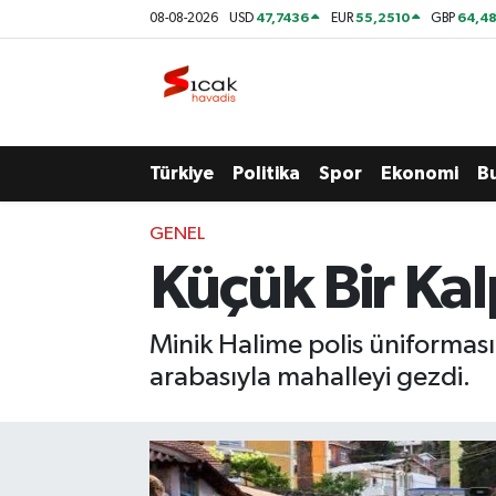
47,7436
55,2510
64,48
08-08-2026
USD
EUR
GBP
Bursa
Nöbetçi Eczaneler
Yerel
Hava Durumu
Türkiye
Politika
Spor
Ekonomi
B
Yaşam
Trafik Durumu
GENEL
Siyaset
Süper Lig Puan Durumu ve Fikstür
Küçük Bir Ka
Politika
Tüm Manşetler
Minik Halime polis üniforması
Spor
Son Dakika Haberleri
arabasıyla mahalleyi gezdi.
Türkiye
Haber Arşivi
Ekonomi