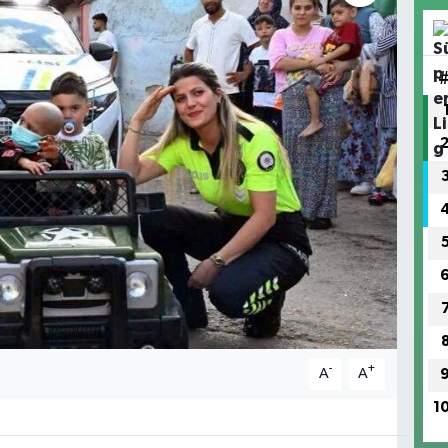
-
+
A
A
1