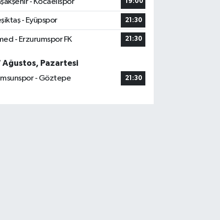
şakşehir - Kocaelispor
19:00
şiktaş - Eyüpspor
21:30
ed - Erzurumspor FK
21:30
7 Ağustos, Pazartesi
msunspor - Göztepe
21:30