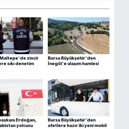
 Maltepe'de zincir
Bursa Büyükşehir'den
re sıkı denetim
İnegöl'e ulaşım hamlesi
aşkanı Erdoğan,
Bursa Büyükşehir'den
abistan yolcusu
afetlere hazır iki yeni mobil