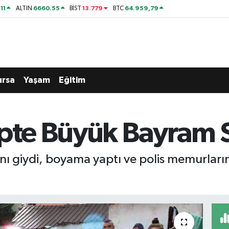
11
6660.55
13.779
64.959,79
ALTIN
BİST
BTC
ursa
Yaşam
Eğitim
lpte Büyük Bayram S
nı giydi, boyama yaptı ve polis memurları