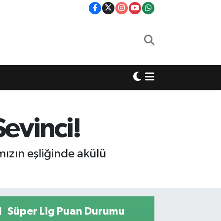
evinci!
mızın eşliğinde akülü
Süper Lig Puan Durumu