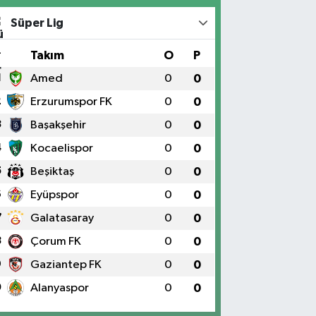
Süper Lig
#
Takım
O
P
1
Amed
0
0
2
Erzurumspor FK
0
0
3
Başakşehir
0
0
4
Kocaelispor
0
0
5
Beşiktaş
0
0
6
Eyüpspor
0
0
7
Galatasaray
0
0
8
Çorum FK
0
0
9
Gaziantep FK
0
0
0
Alanyaspor
0
0