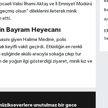
Ba
ocaeli Valisi İlhami Aktaş ve İl Emniyet Müdürü
Be
eçmiş olsun" dileklerini ileterek minik
 etti.
Am
nin Bayram Heyecanı
1
Sa
masını giyen Halime Medine, polis
keyifli vakit geçirdi. Etkinliğin en renkli
in eşliğinde akülü aracıyla sokağa çıkıp tur
in de yoğun ilgi gösterdiği ziyaret, minik kız ve
müzikseverlere unutulmaz bir gece