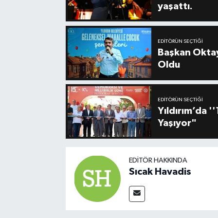
yaşattı.
EDITÖRÜN SEÇTIĞI
Başkan Oktay
Oldu
EDITÖRÜN SEÇTIĞI
Yıldırım’da 
Yaşıyor"
EDITÖR HAKKINDA
Sıcak Havadis