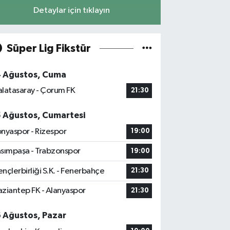
Detaylar için tıklayın
Süper Lig Fikstür
4 Ağustos, Cuma
latasaray - Çorum FK
21:30
5 Ağustos, Cumartesi
nyaspor - Rizespor
19:00
sımpaşa - Trabzonspor
19:00
nçlerbirliği S.K. - Fenerbahçe
21:30
ziantep FK - Alanyaspor
21:30
6 Ağustos, Pazar