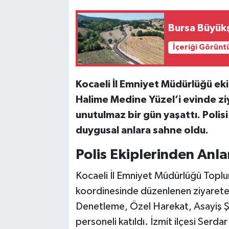
Bilim, Teknoloji
Bursa Büyükş
İçeriği Görünt
Kocaeli İl Emniyet Müdürlüğü eki
Halime Medine Yüzel’i evinde z
unutulmaz bir gün yaşattı. Polisi
duygusal anlara sahne oldu.
Polis Ekiplerinden Anla
Kocaeli İl Emniyet Müdürlüğü Toplu
koordinesinde düzenlenen ziyarete;
Denetleme, Özel Harekat, Asayiş Şu
personeli katıldı. İzmit ilçesi Serdar