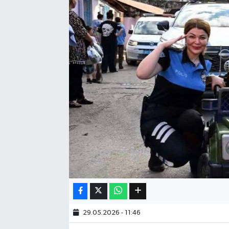
Eğitim
Sağlık
Dünya
Magazin
Gündem
Kültür & Sanat
Teknoloji
Bilim
29.05.2026 - 11:46
Genel