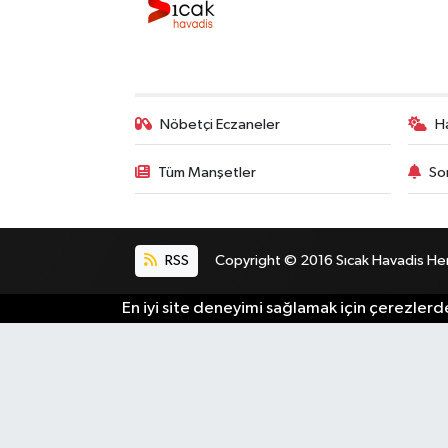
Nöbetçi Eczaneler
H
Tüm Manşetler
So
RSS
Copyright © 2016 Sıcak Havadis Her h
En iyi site deneyimi sağlamak için çerezlerde