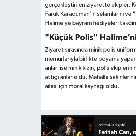
gerçekleştirilen ziyarette ekipler, K
Faruk Karaduman’ın selamlarını ve "g
Halime’ye bayram hediyeleri takdim
"Küçük Polis" Halime’
Ziyaret sırasında minik polis ünifor
memurlarıyla birlikte boyama yaparak 
anları ise minik kızın, polis ekiplerin
attığı anlar oldu. Mahalle sakinlerin
ailesi için moral kaynağı oldu.
EDITÖRÜN SEÇTIĞI
Fettah Can, 