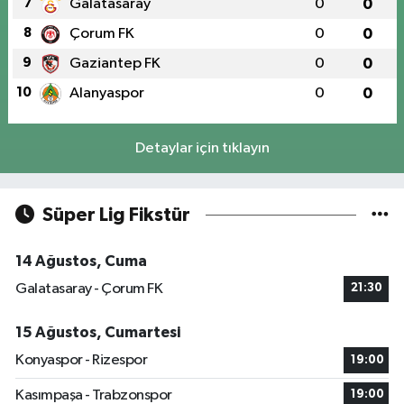
7
Galatasaray
0
0
8
Çorum FK
0
0
9
Gaziantep FK
0
0
10
Alanyaspor
0
0
Detaylar için tıklayın
Süper Lig Fikstür
14 Ağustos, Cuma
Galatasaray - Çorum FK
21:30
15 Ağustos, Cumartesi
Konyaspor - Rizespor
19:00
Kasımpaşa - Trabzonspor
19:00