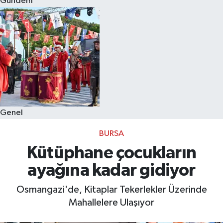
Gündem
Eğitim
Sağlık
Dünya
Magazin
Genel
Gündem
BURSA
Kültür & Sanat
Kütüphane çocukların
ayağına kadar gidiyor
Teknoloji
Osmangazi'de, Kitaplar Tekerlekler Üzerinde
Bilim
Mahallelere Ulaşıyor
Genel