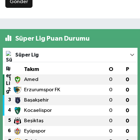
Gönder
Süper Lig Puan Durumu
Süper Lig
#
Takım
O
P
1
Amed
0
0
2
Erzurumspor FK
0
0
3
Başakşehir
0
0
4
Kocaelispor
0
0
5
Beşiktaş
0
0
6
Eyüpspor
0
0