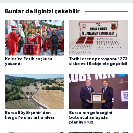
Bunlar da ilginizi çekebilir
Keles'te Fetih coşkusu
Tarihi eser operasyonu! 273
yaşandı
sikke ve 18 obje ele geçirildi
Bursa Büyükşehir'den
Bursa'nın geleceğini
İnegöl'e ulaşım hamlesi
bütüncül anlayışla
planlıyoruz