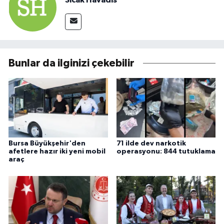
Sıcak Havadis
Bunlar da ilginizi çekebilir
Bursa Büyükşehir'den
71 ilde dev narkotik
afetlere hazır iki yeni mobil
operasyonu: 844 tutuklama
araç