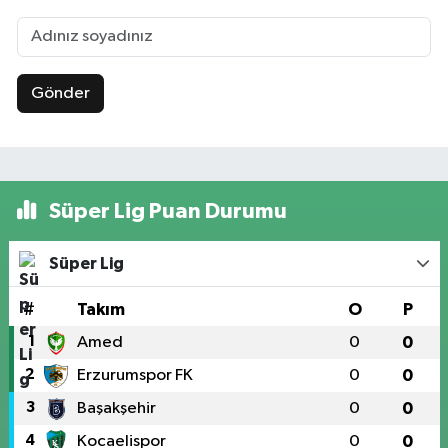
Gönder
Süper Lig Puan Durumu
Süper Lig
#
Takım
O
P
1
Amed
0
0
2
Erzurumspor FK
0
0
3
Başakşehir
0
0
4
Kocaelispor
0
0