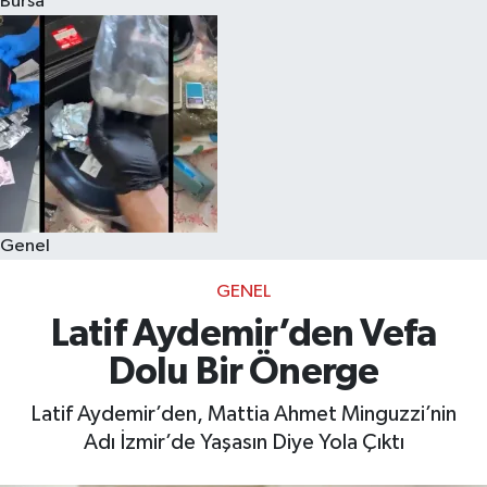
Bursa
Eğitim
Sağlık
Dünya
Magazin
Genel
Gündem
GENEL
Kültür & Sanat
Latif Aydemir’den Vefa
Dolu Bir Önerge
Teknoloji
Latif Aydemir’den, Mattia Ahmet Minguzzi’nin
Bilim
Adı İzmir’de Yaşasın Diye Yola Çıktı
Genel