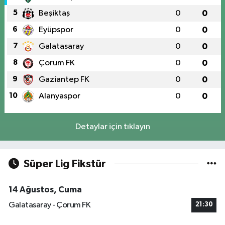
5
Beşiktaş
0
0
6
Eyüpspor
0
0
7
Galatasaray
0
0
8
Çorum FK
0
0
9
Gaziantep FK
0
0
10
Alanyaspor
0
0
Detaylar için tıklayın
Süper Lig Fikstür
14 Ağustos, Cuma
Galatasaray - Çorum FK
21:30