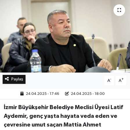
Bilim, Teknoloji
Paylaş
-
+
A
A
24.04.2025 - 17:46
24.04.2025 - 18:00
İzmir Büyükşehir Belediye Meclisi Üyesi Latif
Aydemir, genç yaşta hayata veda eden ve
çevresine umut saçan Mattia Ahmet