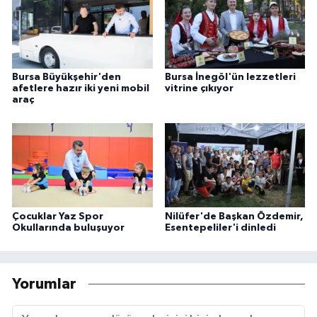
Bursa Büyükşehir'den
Bursa İnegöl'ün lezzetleri
afetlere hazır iki yeni mobil
vitrine çıkıyor
araç
Çocuklar Yaz Spor
Nilüfer'de Başkan Özdemir,
Okullarında buluşuyor
Esentepeliler'i dinledi
Yorumlar