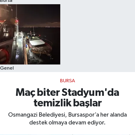
Bursa
Eğitim
Sağlık
Dünya
Magazin
Genel
Gündem
BURSA
Kültür & Sanat
Maç biter Stadyum'da
temizlik başlar
Teknoloji
Osmangazi Belediyesi, Bursaspor’a her alanda
Bilim
destek olmaya devam ediyor.
Genel