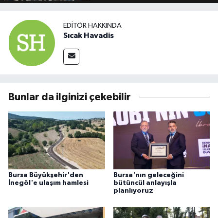
EDITÖR HAKKINDA
Sıcak Havadis
Bunlar da ilginizi çekebilir
Bursa Büyükşehir'den
Bursa'nın geleceğini
İnegöl'e ulaşım hamlesi
bütüncül anlayışla
planlıyoruz