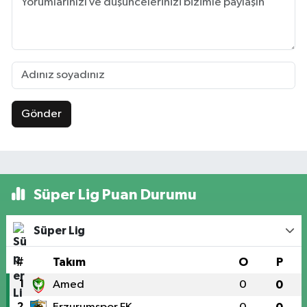
Gönder
Süper Lig Puan Durumu
Süper Lig
#
Takım
O
P
1
Amed
0
0
2