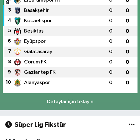
Erzurumspor FK
0
0
3
Başakşehir
0
0
4
Kocaelispor
0
0
5
Beşiktaş
0
0
6
Eyüpspor
0
0
7
Galatasaray
0
0
8
Çorum FK
0
0
9
Gaziantep FK
0
0
10
Alanyaspor
0
0
Detaylar için tıklayın
Süper Lig Fikstür