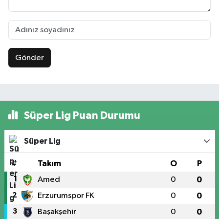
Gönder
Süper Lig Puan Durumu
Süper Lig
#
Takım
O
P
1
Amed
0
0
2
Erzurumspor FK
0
0
3
Başakşehir
0
0