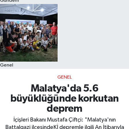
Gündem
Eğitim
Sağlık
Dünya
Magazin
Genel
Gündem
GENEL
Kültür & Sanat
Malatya'da 5.6
büyüklüğünde korkutan
Teknoloji
deprem
Bilim
İçişleri Bakanı Mustafa Çiftçi: "Malatya'nın
Battalgazi ilçesindeKİ depremle ilgili An İtibarıyla
Genel