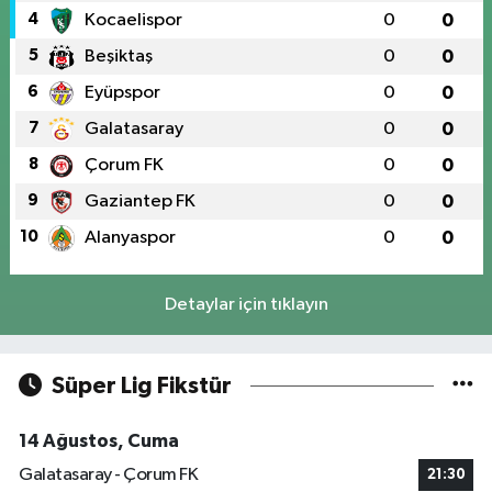
4
Kocaelispor
0
0
5
Beşiktaş
0
0
6
Eyüpspor
0
0
7
Galatasaray
0
0
8
Çorum FK
0
0
9
Gaziantep FK
0
0
10
Alanyaspor
0
0
Detaylar için tıklayın
Süper Lig Fikstür
14 Ağustos, Cuma
Galatasaray - Çorum FK
21:30