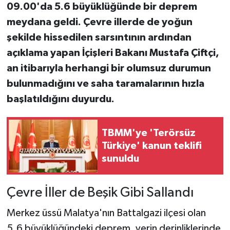
09.00'da 5.6 büyüklüğünde bir deprem
meydana geldi. Çevre illerde de yoğun
şekilde hissedilen sarsıntının ardından
açıklama yapan İçişleri Bakanı Mustafa Çiftçi,
an itibarıyla herhangi bir olumsuz durumun
bulunmadığını ve saha taramalarının hızla
başlatıldığını duyurdu.
TBMM'ye 'Terörsüz
Türkiye' kanun teklifi
sunuldu
Çevre İller de Beşik Gibi Sallandı
Merkez üssü Malatya'nın Battalgazi ilçesi olan
5.6 büyüklüğündeki deprem, yerin derinliklerinde