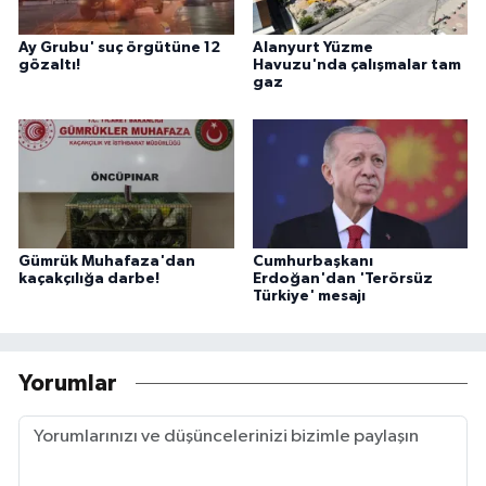
Ay Grubu' suç örgütüne 12
Alanyurt Yüzme
gözaltı!
Havuzu'nda çalışmalar tam
gaz
Gümrük Muhafaza'dan
Cumhurbaşkanı
kaçakçılığa darbe!
Erdoğan'dan 'Terörsüz
Türkiye' mesajı
Yorumlar