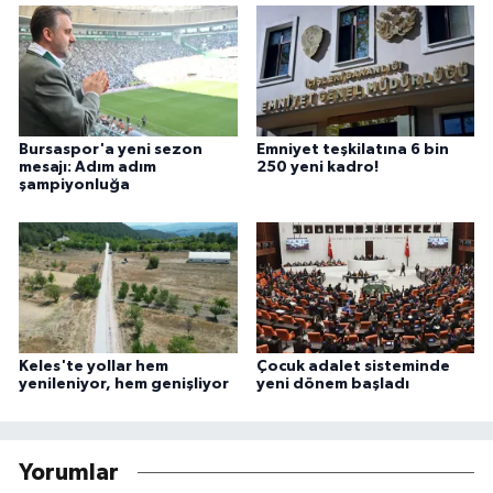
Bursaspor'a yeni sezon
Emniyet teşkilatına 6 bin
mesajı: Adım adım
250 yeni kadro!
şampiyonluğa
Keles'te yollar hem
Çocuk adalet sisteminde
yenileniyor, hem genişliyor
yeni dönem başladı
Yorumlar