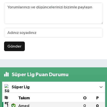
Gönder
Süper Lig Puan Durumu
Süper Lig
#
Takım
O
P
1
Amed
0
0