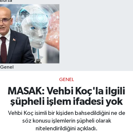
Bursa
Eğitim
Sağlık
Dünya
Magazin
Genel
Gündem
GENEL
Kültür & Sanat
MASAK: Vehbi Koç'la ilgili
şüpheli işlem ifadesi yok
Teknoloji
Vehbi Koç isimli bir kişiden bahsedildiğini ne de
Bilim
söz konusu işlemlerin şüpheli olarak
nitelendirildiğini açıkladı.
Genel