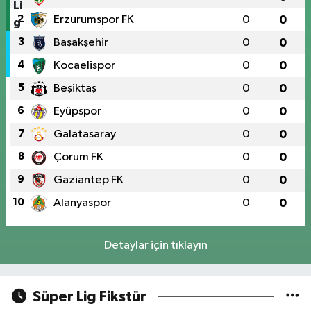
2
Erzurumspor FK
0
0
3
Başakşehir
0
0
4
Kocaelispor
0
0
5
Beşiktaş
0
0
6
Eyüpspor
0
0
7
Galatasaray
0
0
8
Çorum FK
0
0
9
Gaziantep FK
0
0
10
Alanyaspor
0
0
Detaylar için tıklayın
Süper Lig Fikstür