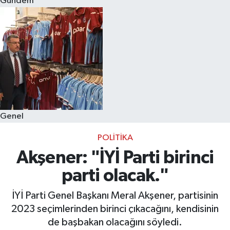
Gündem
Eğitim
Sağlık
Dünya
Magazin
Genel
Gündem
POLITIKA
Kültür & Sanat
Akşener: "İYİ Parti birinci
parti olacak."
Teknoloji
İYİ Parti Genel Başkanı Meral Akşener, partisinin
Bilim
2023 seçimlerinden birinci çıkacağını, kendisinin
de başbakan olacağını söyledi.
Genel