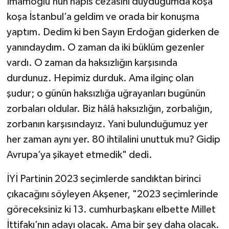
İmamoğlu’nun hapis cezasını duyduğumda koşa
koşa İstanbul’a geldim ve orada bir konuşma
yaptım. Dedim ki ben Sayın Erdoğan giderken de
yanındaydım. O zaman da iki büklüm gezenler
vardı. O zaman da haksızlığın karşısında
durdunuz. Hepimiz durduk. Ama ilginç olan
şudur; o günün haksızlığa uğrayanları bugünün
zorbaları oldular. Biz hâlâ haksızlığın, zorbalığın,
zorbanın karşısındayız. Yani bulunduğumuz yer
her zaman aynı yer. 80 ihtilalini unuttuk mu? Gidip
Avrupa’ya şikayet etmedik" dedi.
İYİ Partinin 2023 seçimlerde sandıktan birinci
çıkacağını söyleyen Akşener, "2023 seçimlerinde
göreceksiniz ki 13. cumhurbaşkanı elbette Millet
İttifakı’nın adayı olacak. Ama bir şey daha olacak.