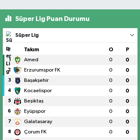
Süper Lig Puan Durumu
Süper Lig
#
Takım
O
P
1
Amed
0
0
2
Erzurumspor FK
0
0
3
Başakşehir
0
0
4
Kocaelispor
0
0
5
Beşiktaş
0
0
6
Eyüpspor
0
0
7
Galatasaray
0
0
8
Çorum FK
0
0