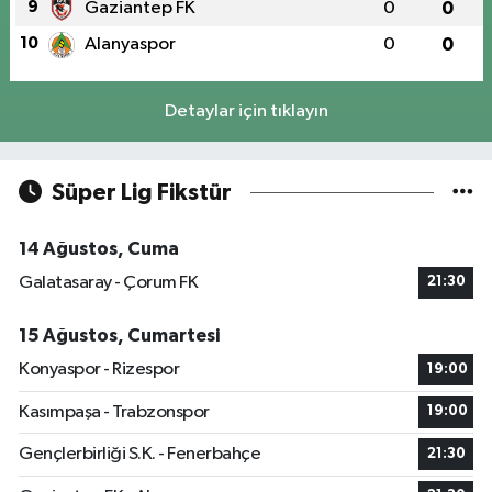
9
Gaziantep FK
0
0
10
Alanyaspor
0
0
Detaylar için tıklayın
Süper Lig Fikstür
14 Ağustos, Cuma
Galatasaray - Çorum FK
21:30
15 Ağustos, Cumartesi
Konyaspor - Rizespor
19:00
Kasımpaşa - Trabzonspor
19:00
Gençlerbirliği S.K. - Fenerbahçe
21:30