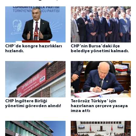
CHP'de kongre hazırlıkları
CHP'nin Bursa'daki ilçe
hızlandı.
belediye yönetimi kalmadı.
CHP İngiltere Birliği
Terörsüz Türkiye' için
yönetimi görevden alındı!
hazırlanan çerçeve yasaya
imza attı