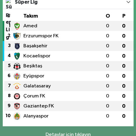
Süper Lig
#
Takım
O
P
1
Amed
0
0
2
Erzurumspor FK
0
0
3
Başakşehir
0
0
4
Kocaelispor
0
0
5
Beşiktaş
0
0
6
Eyüpspor
0
0
7
Galatasaray
0
0
8
Çorum FK
0
0
9
Gaziantep FK
0
0
10
Alanyaspor
0
0
Detaylar için tıklayın