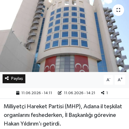
Bilim, Teknoloji
Paylaş
-
+
A
A
11.06.2026 - 14:11
11.06.2026 - 14:21
1
Milliyetçi Hareket Partisi (MHP), Adana il teşkilat
organlarını feshederken, İl Başkanlığı görevine
Hakan Yıldırım'ı getirdi.