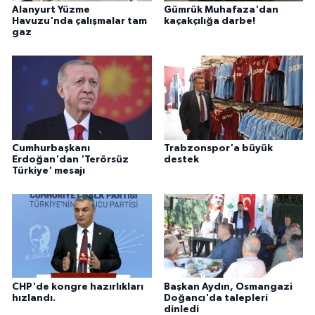
Alanyurt Yüzme
Gümrük Muhafaza'dan
Havuzu'nda çalışmalar tam
kaçakçılığa darbe!
gaz
Cumhurbaşkanı
Trabzonspor'a büyük
Erdoğan'dan 'Terörsüz
destek
Türkiye' mesajı
CHP'de kongre hazırlıkları
Başkan Aydın, Osmangazi
hızlandı.
Doğancı'da talepleri
dinledi