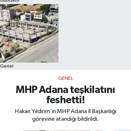
Gündem
Eğitim
Sağlık
Dünya
Magazin
Genel
Gündem
GENEL
Kültür & Sanat
MHP Adana teşkilatını
feshetti!
Teknoloji
Hakan Yıldırım'ın MHP Adana İl Başkanlığı
Bilim
görevine atandığı bildirildi.
Genel