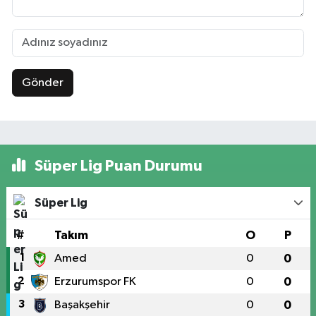
Gönder
Süper Lig Puan Durumu
Süper Lig
#
Takım
O
P
1
Amed
0
0
2
Erzurumspor FK
0
0
3
Başakşehir
0
0