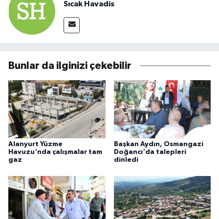
Sıcak Havadis
Bunlar da ilginizi çekebilir
Alanyurt Yüzme
Başkan Aydın, Osmangazi
Havuzu'nda çalışmalar tam
Doğancı'da talepleri
gaz
dinledi