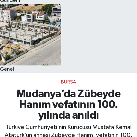
Gündem
Eğitim
Sağlık
Dünya
Magazin
Genel
Gündem
BURSA
Kültür & Sanat
Mudanya’da Zübeyde
Hanım vefatının 100.
Teknoloji
yılında anıldı
Bilim
Türkiye Cumhuriyeti’nin Kurucusu Mustafa Kemal
Atatürk’ün annesi Zübeyde Hanım, vefatının 100.
Genel