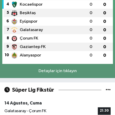
4
Kocaelispor
0
0
5
Beşiktaş
0
0
6
Eyüpspor
0
0
7
Galatasaray
0
0
8
Çorum FK
0
0
9
Gaziantep FK
0
0
10
Alanyaspor
0
0
Detaylar için tıklayın
Süper Lig Fikstür
14 Ağustos, Cuma
Galatasaray - Çorum FK
21:30