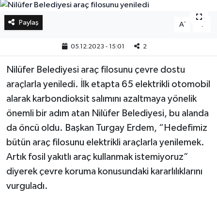
Bilim, Teknoloji
Paylaş
-
+
A
A
05.12.2023 - 15:01
2
Nilüfer Belediyesi araç filosunu çevre dostu
araçlarla yeniledi. İlk etapta 65 elektrikli otomobil
alarak karbondioksit salımını azaltmaya yönelik
önemli bir adım atan Nilüfer Belediyesi, bu alanda
da öncü oldu. Başkan Turgay Erdem, “Hedefimiz
bütün araç filosunu elektrikli araçlarla yenilemek.
Artık fosil yakıtlı araç kullanmak istemiyoruz”
diyerek çevre koruma konusundaki kararlılıklarını
vurguladı.