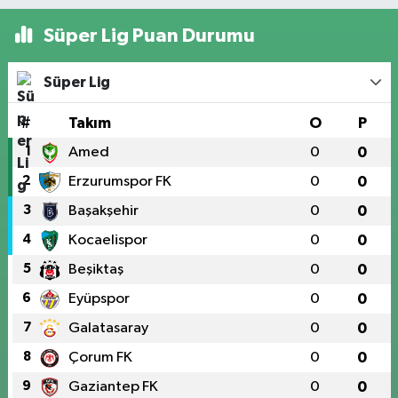
Süper Lig Puan Durumu
Süper Lig
#
Takım
O
P
1
Amed
0
0
2
Erzurumspor FK
0
0
3
Başakşehir
0
0
4
Kocaelispor
0
0
5
Beşiktaş
0
0
6
Eyüpspor
0
0
7
Galatasaray
0
0
8
Çorum FK
0
0
9
Gaziantep FK
0
0