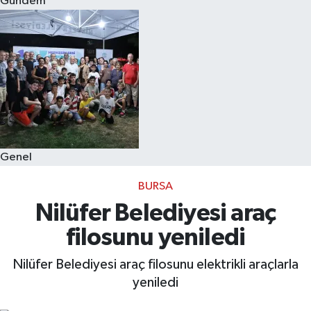
Gündem
Eğitim
Sağlık
Dünya
Magazin
Genel
Gündem
BURSA
Kültür & Sanat
Nilüfer Belediyesi araç
filosunu yeniledi
Teknoloji
Nilüfer Belediyesi araç filosunu elektrikli araçlarla
Bilim
yeniledi
Genel