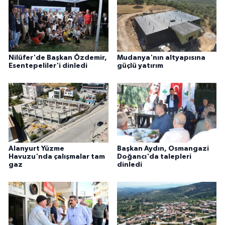
Nilüfer'de Başkan Özdemir,
Mudanya'nın altyapısına
Esentepeliler'i dinledi
güçlü yatırım
Alanyurt Yüzme
Başkan Aydın, Osmangazi
Havuzu'nda çalışmalar tam
Doğancı'da talepleri
gaz
dinledi