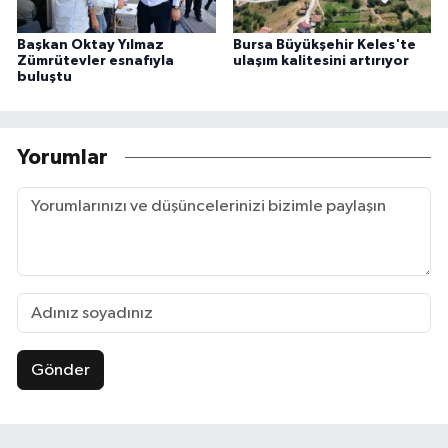
Başkan Oktay Yılmaz
Bursa Büyükşehir Keles'te
Zümrütevler esnafıyla
ulaşım kalitesini artırıyor
buluştu
Yorumlar
Gönder