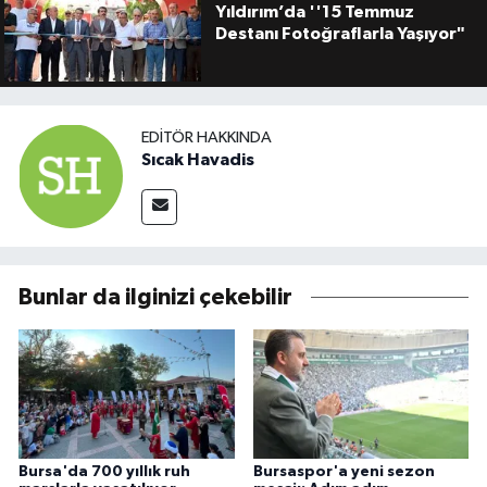
Yıldırım’da ''15 Temmuz
Destanı Fotoğraflarla Yaşıyor"
EDITÖR HAKKINDA
Sıcak Havadis
Bunlar da ilginizi çekebilir
Bursa'da 700 yıllık ruh
Bursaspor'a yeni sezon