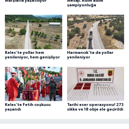
marşlarla yaşatılıyor
mesajı: Adım adım
şampiyonluğa
Keles'te yollar hem
Harmancık'ta da yollar
yenileniyor, hem genişliyor
yenileniyor
Keles'te Fetih coşkusu
Tarihi eser operasyonu! 273
yaşandı
sikke ve 18 obje ele geçirildi