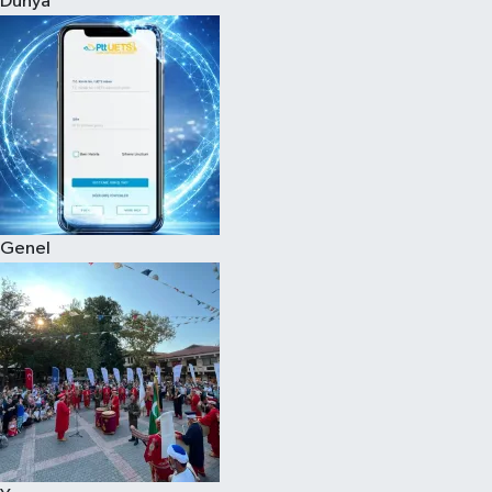
Dünya
Eğitim
Sağlık
Dünya
Magazin
Genel
Gündem
Kültür & Sanat
Teknoloji
Bilim
Genel