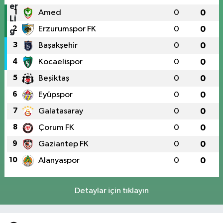
1
Amed
0
0
2
Erzurumspor FK
0
0
3
Başakşehir
0
0
4
Kocaelispor
0
0
5
Beşiktaş
0
0
6
Eyüpspor
0
0
7
Galatasaray
0
0
8
Çorum FK
0
0
9
Gaziantep FK
0
0
10
Alanyaspor
0
0
Detaylar için tıklayın