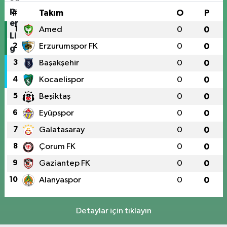
#
Takım
O
P
1
Amed
0
0
2
Erzurumspor FK
0
0
3
Başakşehir
0
0
4
Kocaelispor
0
0
5
Beşiktaş
0
0
6
Eyüpspor
0
0
7
Galatasaray
0
0
8
Çorum FK
0
0
9
Gaziantep FK
0
0
10
Alanyaspor
0
0
Detaylar için tıklayın