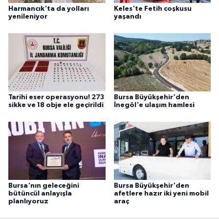
Harmancık'ta da yolları
Keles'te Fetih coşkusu
yenileniyor
yaşandı
Tarihi eser operasyonu! 273
Bursa Büyükşehir'den
sikke ve 18 obje ele geçirildi
İnegöl'e ulaşım hamlesi
Bursa'nın geleceğini
Bursa Büyükşehir'den
bütüncül anlayışla
afetlere hazır iki yeni mobil
planlıyoruz
araç