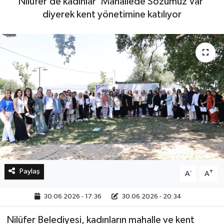
Nilüfer’de kadınlar 'Mahallede Sözümüz Var'
diyerek kent yönetimine katılıyor
Bilim, Teknoloji
Paylaş
-
+
A
A
30.06.2026 - 17:36
30.06.2026 - 20:34
Nilüfer Belediyesi, kadınların mahalle ve kent