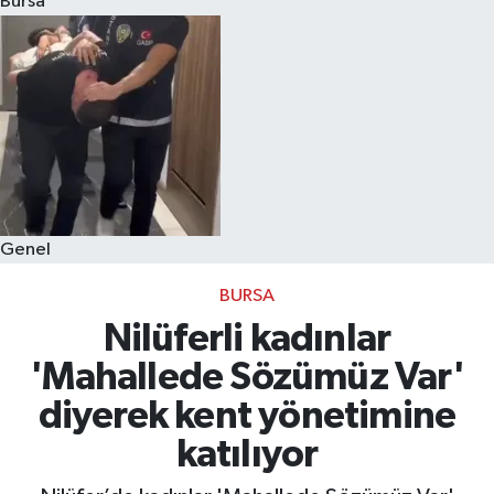
Bursa
Eğitim
Sağlık
Dünya
Magazin
Genel
Gündem
BURSA
Kültür & Sanat
Nilüferli kadınlar
'Mahallede Sözümüz Var'
Teknoloji
diyerek kent yönetimine
Bilim
katılıyor
Genel