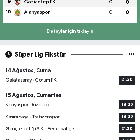
9
Gaziantep FK
0
0
10
Alanyaspor
0
0
Detaylar için tıklayın
Süper Lig Fikstür
14 Ağustos, Cuma
Galatasaray - Çorum FK
21:30
15 Ağustos, Cumartesi
Konyaspor - Rizespor
19:00
Kasımpaşa - Trabzonspor
19:00
Gençlerbirliği S.K. - Fenerbahçe
21:30