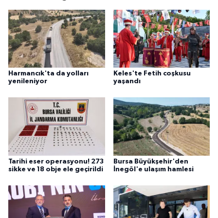
Harmancık'ta da yolları
Keles'te Fetih coşkusu
yenileniyor
yaşandı
Tarihi eser operasyonu! 273
Bursa Büyükşehir'den
sikke ve 18 obje ele geçirildi
İnegöl'e ulaşım hamlesi