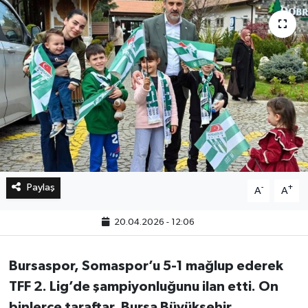
Bilim, Teknoloji
Paylaş
-
+
A
A
20.04.2026 - 12:06
Bursaspor, Somaspor’u 5-1 mağlup ederek
TFF 2. Lig’de şampiyonluğunu ilan etti. On
binlerce taraftar, Bursa Büyükşehir