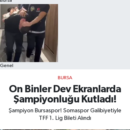
Bursa
Eğitim
Sağlık
Dünya
Magazin
Genel
Gündem
BURSA
Kültür & Sanat
On Binler Dev Ekranlarda
Şampiyonluğu Kutladı!
Teknoloji
Şampiyon Bursaspor! Somaspor Galibiyetiyle
Bilim
TFF 1. Lig Bileti Alındı
Genel