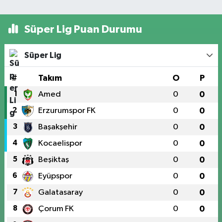
Süper Lig Puan Durumu
Süper Lig
#
Takım
O
P
1
Amed
0
0
2
Erzurumspor FK
0
0
3
Başakşehir
0
0
4
Kocaelispor
0
0
5
Beşiktaş
0
0
6
Eyüpspor
0
0
7
Galatasaray
0
0
8
Çorum FK
0
0