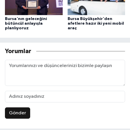
Bursa'nın geleceğini
Bursa Büyükşehir'den
bütüncül anlayışla
afetlere hazır iki yeni mobil
planlıyoruz
araç
Yorumlar
Gönder