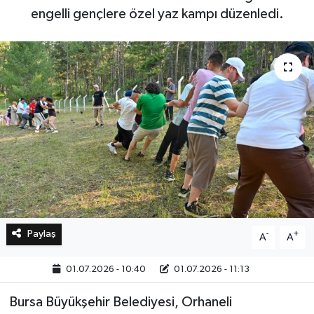
engelli gençlere özel yaz kampı düzenledi.
Bilim, Teknoloji
Paylaş
-
+
A
A
01.07.2026 - 10:40
01.07.2026 - 11:13
Bursa Büyükşehir Belediyesi, Orhaneli