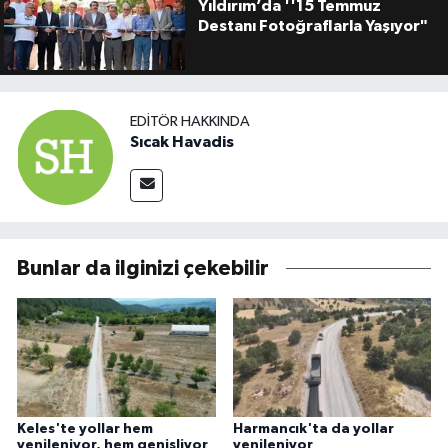
Yıldırım’da ''15 Temmuz
Destanı Fotoğraflarla Yaşıyor"
EDITÖR HAKKINDA
Sıcak Havadis
Bunlar da ilginizi çekebilir
Keles'te yollar hem
Harmancık'ta da yollar
yenileniyor, hem genişliyor
yenileniyor