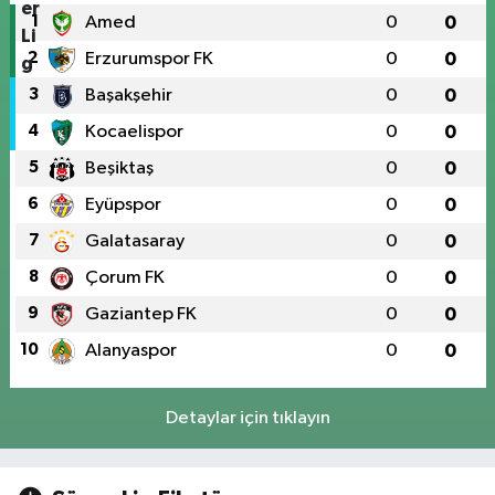
1
Amed
0
0
2
Erzurumspor FK
0
0
3
Başakşehir
0
0
4
Kocaelispor
0
0
5
Beşiktaş
0
0
6
Eyüpspor
0
0
7
Galatasaray
0
0
8
Çorum FK
0
0
9
Gaziantep FK
0
0
10
Alanyaspor
0
0
Detaylar için tıklayın