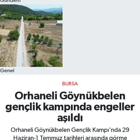
Gündem
Eğitim
Sağlık
Dünya
Magazin
Genel
Gündem
BURSA
Kültür & Sanat
Orhaneli Göynükbelen
gençlik kampında engeller
Teknoloji
aşıldı
Bilim
Orhaneli Göynükbelen Gençlik Kampı'nda 29
Haziran-1 Temmuz tarihleri arasında görme
Genel