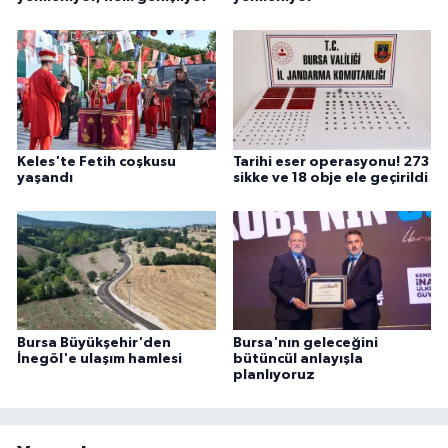
Keles'te Fetih coşkusu
Tarihi eser operasyonu! 273
yaşandı
sikke ve 18 obje ele geçirildi
Bursa Büyükşehir'den
Bursa'nın geleceğini
İnegöl'e ulaşım hamlesi
bütüncül anlayışla
planlıyoruz