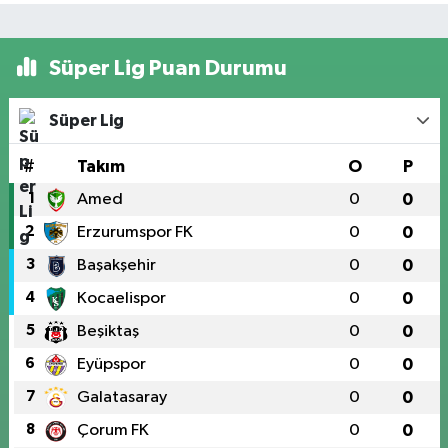
Süper Lig Puan Durumu
Süper Lig
#
Takım
O
P
1
Amed
0
0
2
Erzurumspor FK
0
0
3
Başakşehir
0
0
4
Kocaelispor
0
0
5
Beşiktaş
0
0
6
Eyüpspor
0
0
7
Galatasaray
0
0
8
Çorum FK
0
0