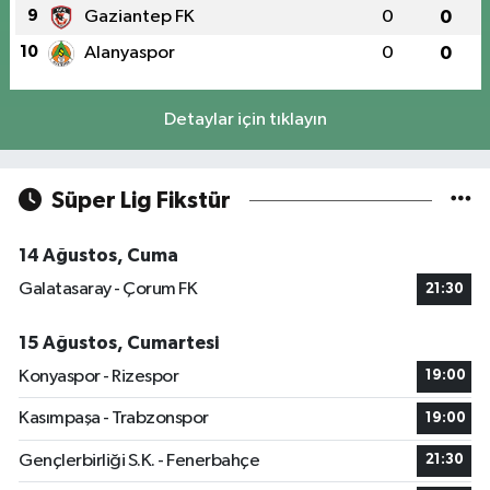
9
Gaziantep FK
0
0
10
Alanyaspor
0
0
Detaylar için tıklayın
Süper Lig Fikstür
14 Ağustos, Cuma
Galatasaray - Çorum FK
21:30
15 Ağustos, Cumartesi
Konyaspor - Rizespor
19:00
Kasımpaşa - Trabzonspor
19:00
Gençlerbirliği S.K. - Fenerbahçe
21:30