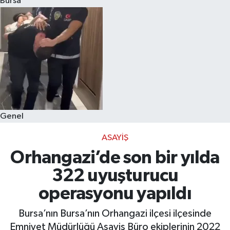
Bursa
Eğitim
Sağlık
Dünya
Magazin
Genel
Gündem
ASAYIŞ
Kültür & Sanat
Orhangazi’de son bir yılda
322 uyuşturucu
Teknoloji
operasyonu yapıldı
Bilim
Bursa’nın Bursa’nın Orhangazi ilçesi ilçesinde
Emniyet Müdürlüğü Asayiş Büro ekiplerinin 2022
Genel