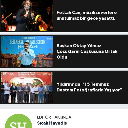
Fettah Can, müzikseverlere
unutulmaz bir gece yaşattı.
Başkan Oktay Yılmaz
Çocukların Coşkusuna Ortak
Oldu
Yıldırım’da ''15 Temmuz
Destanı Fotoğraflarla Yaşıyor"
EDITÖR HAKKINDA
Sıcak Havadis