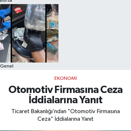
Bursa
Eğitim
Sağlık
Dünya
Magazin
Genel
Gündem
EKONOMI
Kültür & Sanat
Otomotiv Firmasına Ceza
İddialarına Yanıt
Teknoloji
Ticaret Bakanlığı’ndan "Otomotiv Firmasına
Bilim
Ceza" İddialarına Yanıt
Genel