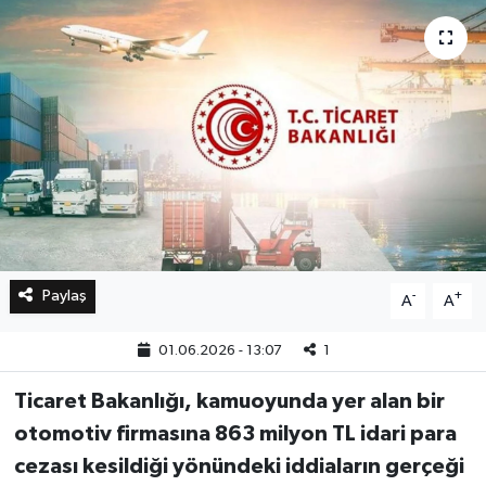
Bilim, Teknoloji
Paylaş
-
+
A
A
01.06.2026 - 13:07
1
Ticaret Bakanlığı, kamuoyunda yer alan bir
otomotiv firmasına 863 milyon TL idari para
cezası kesildiği yönündeki iddiaların gerçeği