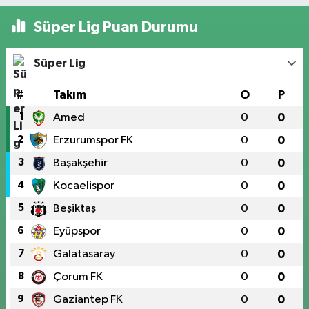
Süper Lig Puan Durumu
Süper Lig
#
Takım
O
P
1
Amed
0
0
2
Erzurumspor FK
0
0
3
Başakşehir
0
0
4
Kocaelispor
0
0
5
Beşiktaş
0
0
6
Eyüpspor
0
0
7
Galatasaray
0
0
8
Çorum FK
0
0
9
Gaziantep FK
0
0