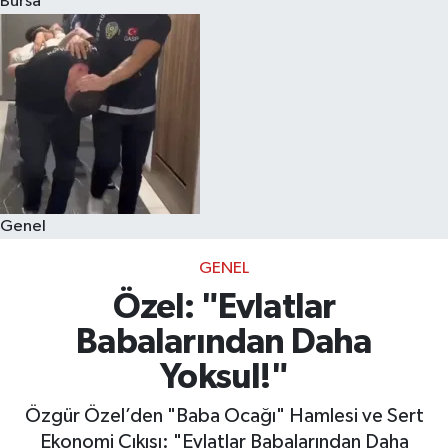
Bursa
Eğitim
Sağlık
Dünya
Magazin
Genel
Gündem
GENEL
Kültür & Sanat
Özel: "Evlatlar
Babalarından Daha
Teknoloji
Yoksul!"
Bilim
Özgür Özel’den "Baba Ocağı" Hamlesi ve Sert
Ekonomi Çıkışı: "Evlatlar Babalarından Daha
Genel