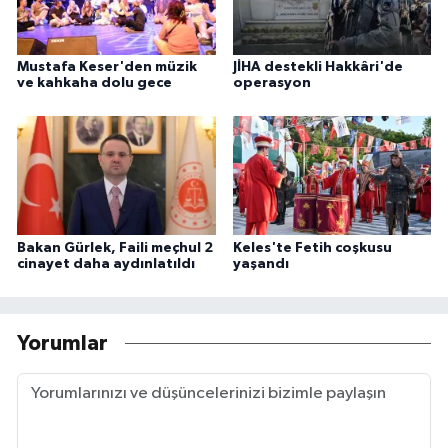
Mustafa Keser'den müzik
JİHA destekli Hakkâri'de
ve kahkaha dolu gece
operasyon
Bakan Gürlek, Faili meçhul 2
Keles'te Fetih coşkusu
cinayet daha aydınlatıldı
yaşandı
Yorumlar