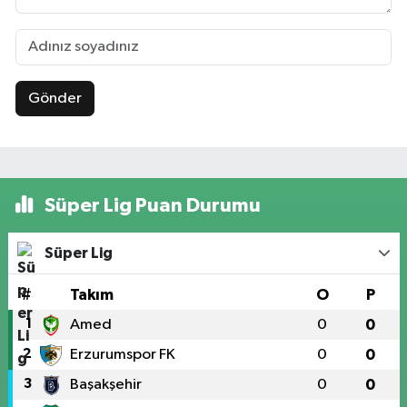
Gönder
Süper Lig Puan Durumu
Süper Lig
#
Takım
O
P
1
Amed
0
0
2
Erzurumspor FK
0
0
3
Başakşehir
0
0