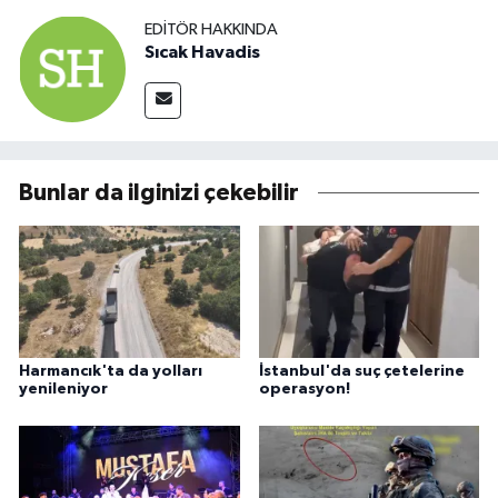
EDITÖR HAKKINDA
Sıcak Havadis
Bunlar da ilginizi çekebilir
Harmancık'ta da yolları
İstanbul'da suç çetelerine
yenileniyor
operasyon!