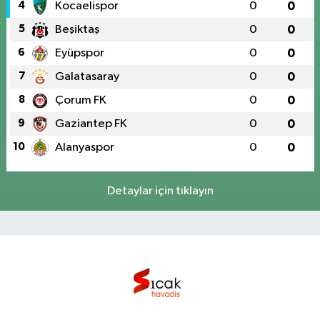
4
Kocaelispor
0
0
5
Beşiktaş
0
0
6
Eyüpspor
0
0
7
Galatasaray
0
0
8
Çorum FK
0
0
9
Gaziantep FK
0
0
10
Alanyaspor
0
0
Detaylar için tıklayın