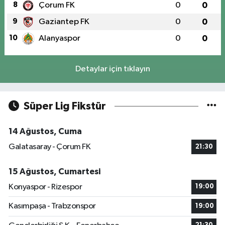
8
Çorum FK
0
0
9
Gaziantep FK
0
0
10
Alanyaspor
0
0
Detaylar için tıklayın
Süper Lig Fikstür
14 Ağustos, Cuma
Galatasaray - Çorum FK
21:30
15 Ağustos, Cumartesi
Konyaspor - Rizespor
19:00
Kasımpaşa - Trabzonspor
19:00