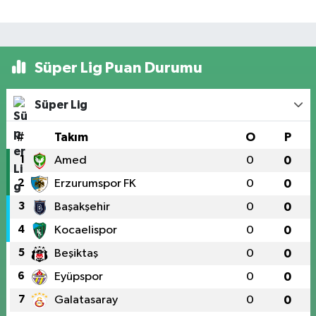
Süper Lig Puan Durumu
Süper Lig
#
Takım
O
P
1
Amed
0
0
2
Erzurumspor FK
0
0
3
Başakşehir
0
0
4
Kocaelispor
0
0
5
Beşiktaş
0
0
6
Eyüpspor
0
0
7
Galatasaray
0
0