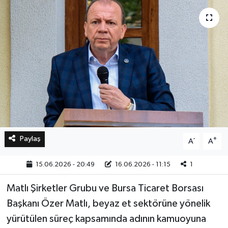
Bilim, Teknoloji
Paylaş
-
+
A
A
15.06.2026 - 20:49
16.06.2026 - 11:15
1
Matlı Şirketler Grubu ve Bursa Ticaret Borsası
Başkanı Özer Matlı, beyaz et sektörüne yönelik
yürütülen süreç kapsamında adının kamuoyuna