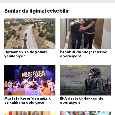
Bunlar da ilginizi çekebilir
Harmancık'ta da yolları
İstanbul'da suç çetelerine
yenileniyor
operasyon!
Mustafa Keser'den müzik
JİHA destekli Hakkâri'de
ve kahkaha dolu gece
operasyon