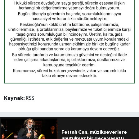
Kaynak:
RSS
Fettah Can, müzikseverlere
unutulmaz bir gece yaşattı.