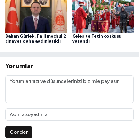
Bakan Gürlek, Faili meçhul 2
Keles'te Fetih coşkusu
cinayet daha aydınlatıldı
yaşandı
Yorumlar
Gönder