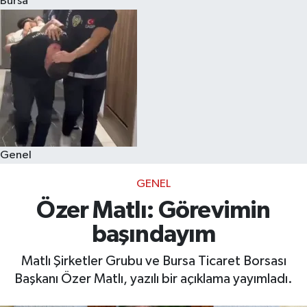
Bursa
Eğitim
Sağlık
Dünya
Magazin
Genel
Gündem
GENEL
Kültür & Sanat
Özer Matlı: Görevimin
başındayım
Teknoloji
Matlı Şirketler Grubu ve Bursa Ticaret Borsası
Bilim
Başkanı Özer Matlı, yazılı bir açıklama yayımladı.
Genel