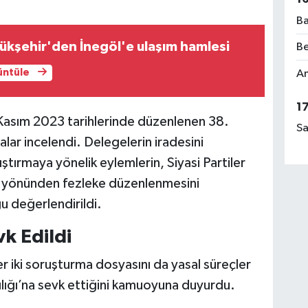
Ba
ükşehir'den İnegöl'e ulaşım hamlesi
Be
rüntüle
Am
1
asım 2023 tarihlerinde düzenlenen 38.
Sa
alar incelendi. Delegelerin iradesini
ıştırmaya yönelik eylemlerin, Siyasi Partiler
 yönünden fezleke düzenlenmesini
u değerlendirildi.
k Edildi
r iki soruşturma dosyasını da yasal süreçler
ığı’na sevk ettiğini kamuoyuna duyurdu.