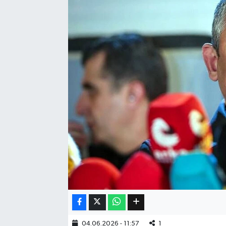
Eğitim
Sağlık
Dünya
Magazin
Gündem
Kültür & Sanat
Teknoloji
Bilim
Genel
04.06.2026 - 11:57
1