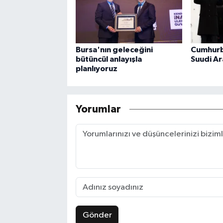
Bursa'nın geleceğini
Cumhurb
bütüncül anlayışla
Suudi Ar
planlıyoruz
Yorumlar
Gönder