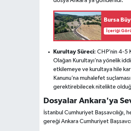
dosya Ankara’ya gönderildi.
Bursa Büy
İçeriği Gö
Kurultay Süreci:
CHP’nin 4-5 K
Olağan Kurultayı’na yönelik iddi
etkilemeye ve kurultaya hile kar
Kanunu’na muhalefet suçlaması
gerektirebilecek nitelikte olduğ
Dosyalar Ankara'ya Sev
İstanbul Cumhuriyet Başsavcılığı, he
gereği Ankara Cumhuriyet Başsavcıl