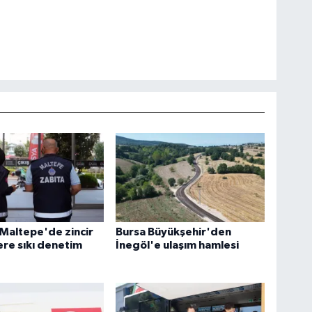
 Maltepe'de zincir
Bursa Büyükşehir'den
re sıkı denetim
İnegöl'e ulaşım hamlesi