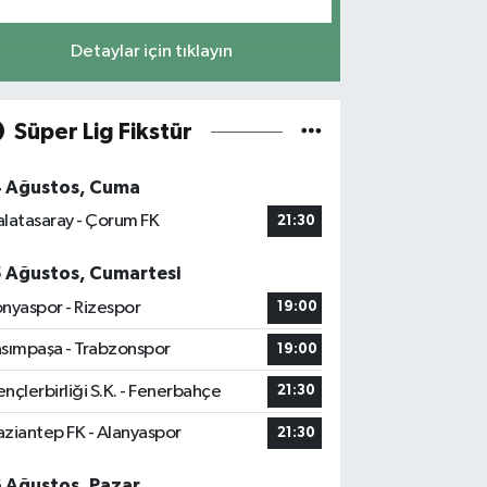
Detaylar için tıklayın
Süper Lig Fikstür
4 Ağustos, Cuma
latasaray - Çorum FK
21:30
5 Ağustos, Cumartesi
nyaspor - Rizespor
19:00
sımpaşa - Trabzonspor
19:00
nçlerbirliği S.K. - Fenerbahçe
21:30
ziantep FK - Alanyaspor
21:30
6 Ağustos, Pazar