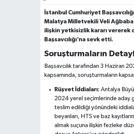
İstanbul Cumhuriyet Başsavcılı
Bilim, Teknoloji
Malatya Milletvekili Veli Ağbaba
ilişkin yetkisizlik kararı verere
Başsavcılığı’na sevk etti.
Soruşturmaların Detayl
Başsavcılık tarafından 3 Haziran 202
kapsamında, soruşturmaların kapsamı
Rüşvet İddiaları:
Antalya Büyük
2024 yerel seçimlerinde aday g
teslim edildiği yönündeki iddiala
beyanları, HTS ve baz kayıtları
almak suçuna ilişkin fezleke dü