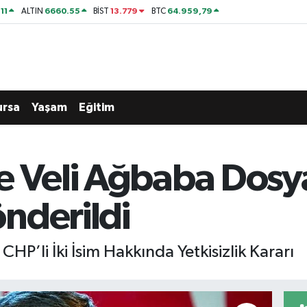
11
6660.55
13.779
64.959,79
ALTIN
BİST
BTC
ursa
Yaşam
Eğitim
e Veli Ağbaba Dosya
nderildi
HP’li İki İsim Hakkında Yetkisizlik Kararı