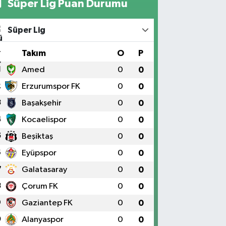
Süper Lig Puan Durumu
Süper Lig
#
Takım
O
P
1
Amed
0
0
2
Erzurumspor FK
0
0
3
Başakşehir
0
0
4
Kocaelispor
0
0
5
Beşiktaş
0
0
6
Eyüpspor
0
0
7
Galatasaray
0
0
8
Çorum FK
0
0
9
Gaziantep FK
0
0
0
Alanyaspor
0
0