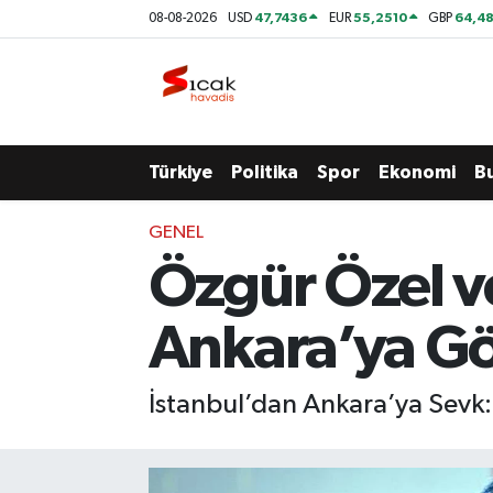
47,7436
55,2510
64,48
08-08-2026
USD
EUR
GBP
Bursa
Nöbetçi Eczaneler
Yerel
Hava Durumu
Türkiye
Politika
Spor
Ekonomi
B
Yaşam
Trafik Durumu
GENEL
Siyaset
Süper Lig Puan Durumu ve Fikstür
Özgür Özel v
Politika
Tüm Manşetler
Ankara’ya Gö
Spor
Son Dakika Haberleri
İstanbul’dan Ankara’ya Sevk: C
Türkiye
Haber Arşivi
Ekonomi