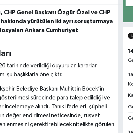
ğı, CHP Genel Başkanı Özgür Özel ve CHP
 hakkında yürütülen iki ayrı soruşturmaya
k dosyaları Ankara Cumhuriyet
1
arı
Ga
6 tarihinde verildiği duyurulan kararlar
 şu başlıklarla öne çıktı:
1
Ko
şehir Belediye Başkanı Muhittin Böcek’in
Ka
österilmesi sürecinde para talep edildiği ve
r incelemeye alındı. Tanık ifadeleri, şüpheli
Ge
nın değerlendirilmesi neticesinde, rüşvet
Ga
zenlenmesini gerektirebilecek nitelikte görülen
1