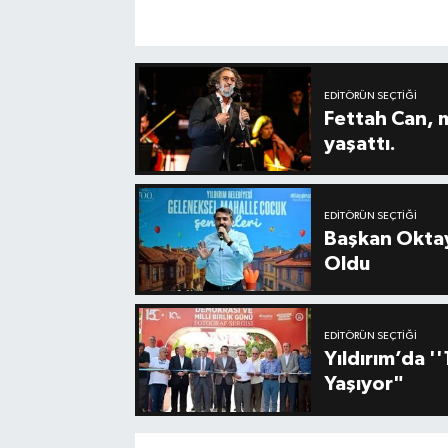
EDITÖRÜN SEÇTIĞI
Fettah Can, 
yaşattı.
EDITÖRÜN SEÇTIĞI
Başkan Oktay
Oldu
EDITÖRÜN SEÇTIĞI
Yıldırım’da 
Yaşıyor"