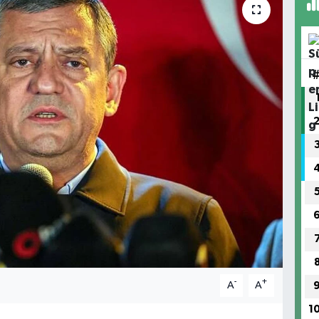
-
+
A
A
1