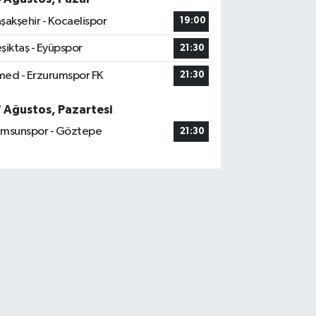
şakşehir - Kocaelispor
19:00
şiktaş - Eyüpspor
21:30
ed - Erzurumspor FK
21:30
7 Ağustos, Pazartesi
msunspor - Göztepe
21:30