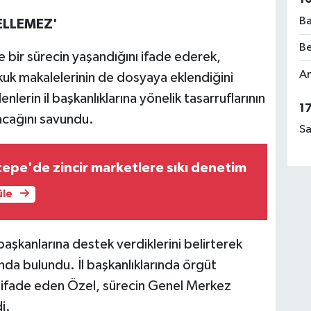
Ba
ELLEMEZ'
Be
e bir sürecin yaşandığını ifade ederek,
Am
kuk makalelerinin de dosyaya eklendiğini
nlerin il başkanlıklarına yönelik tasarruflarının
1
acağını savundu.
Sa
tepe'de zincir marketlere sıkı denetim
üle
 başkanlarına destek verdiklerini belirterek
nda bulundu. İl başkanlıklarında örgüt
ni ifade eden Özel, sürecin Genel Merkez
i.