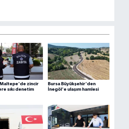
 Maltepe'de zincir
Bursa Büyükşehir'den
re sıkı denetim
İnegöl'e ulaşım hamlesi