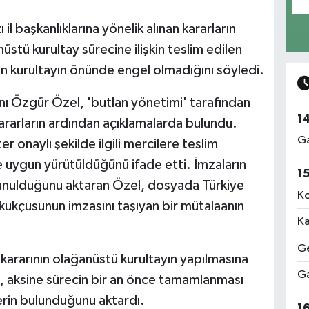
 başkanlıklarına yönelik alınan kararların
stü kurultay sürecine ilişkin teslim edilen
in kurultayın önünde engel olmadığını söyledi.
ı Özgür Özel, 'butlan yönetimi' tarafından
1
 kararların ardından açıklamalarda bulundu.
Ga
 onaylı şekilde ilgili mercilere teslim
ne uygun yürütüldüğünü ifade etti. İmzaların
1
 sunulduğunu aktaran Özel, dosyada Türkiye
Ko
kçusunun imzasını taşıyan bir mütalaanın
Ka
Ge
ararının olağanüstü kurultayın yapılmasına
Ga
l, aksine sürecin bir an önce tamamlanması
rin bulunduğunu aktardı.
1