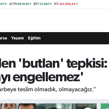
897
6574.81
13.887
64.360,53
ALTIN
BİST
BTC
ursa
Yaşam
Eğitim
n 'butlan' tepkisi:
ayı engellemez'
darbeye teslim olmadık, olmayacağız.”