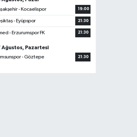
şakşehir - Kocaelispor
19:00
şiktaş - Eyüpspor
21:30
ed - Erzurumspor FK
21:30
7 Ağustos, Pazartesi
msunspor - Göztepe
21:30