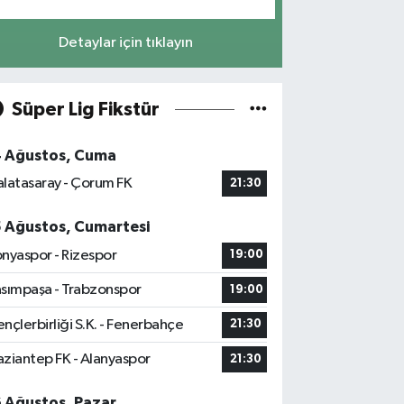
Detaylar için tıklayın
Süper Lig Fikstür
4 Ağustos, Cuma
latasaray - Çorum FK
21:30
5 Ağustos, Cumartesi
nyaspor - Rizespor
19:00
sımpaşa - Trabzonspor
19:00
nçlerbirliği S.K. - Fenerbahçe
21:30
ziantep FK - Alanyaspor
21:30
6 Ağustos, Pazar