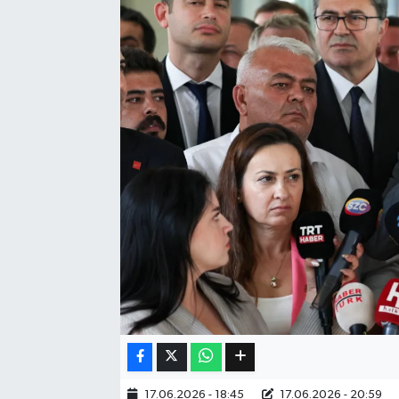
Eğitim
Sağlık
Dünya
Magazin
Gündem
Kültür & Sanat
Teknoloji
Bilim
Genel
17.06.2026 - 18:45
17.06.2026 - 20:59