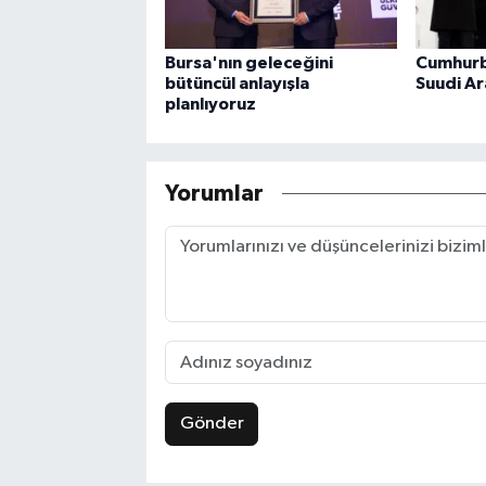
Bursa'nın geleceğini
Cumhurb
bütüncül anlayışla
Suudi Ar
planlıyoruz
Yorumlar
Gönder