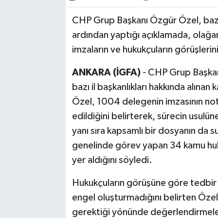
CHP Grup Başkanı Özgür Özel, bazı il
Bilim, Teknoloji
ardından yaptığı açıklamada, olağanü
imzaların ve hukukçuların görüşlerin
ANKARA (İGFA)
- CHP Grup Başkan
bazı il başkanlıkları hakkında alınan
Özel, 1004 delegenin imzasının noter
edildiğini belirterek, sürecin usulü
yanı sıra kapsamlı bir dosyanın da
genelinde görev yapan 34 kamu huku
yer aldığını söyledi.
Hukukçuların görüşüne göre tedbir k
engel oluşturmadığını belirten Öze
gerektiği yönünde değerlendirmele