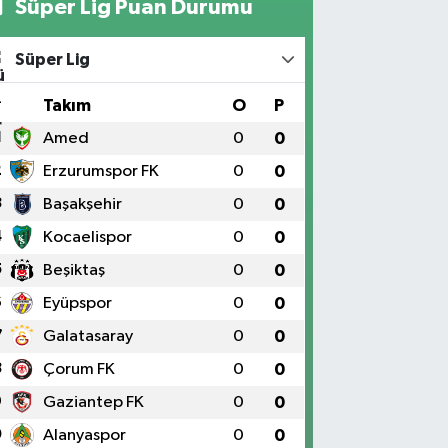
Süper Lig Puan Durumu
Süper Lig
#
Takım
O
P
1
Amed
0
0
2
Erzurumspor FK
0
0
3
Başakşehir
0
0
4
Kocaelispor
0
0
5
Beşiktaş
0
0
6
Eyüpspor
0
0
7
Galatasaray
0
0
8
Çorum FK
0
0
9
Gaziantep FK
0
0
0
Alanyaspor
0
0