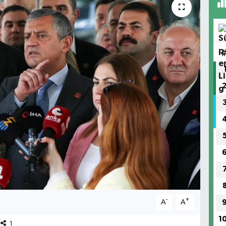
-
+
A
A
1
1