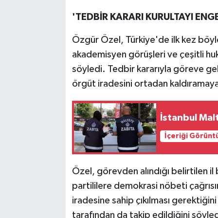
'TEDBİR KARARI KURULTAYI ENG
Özgür Özel, Türkiye'de ilk kez böyl
akademisyen görüşleri ve çeşitli hu
söyledi. Tedbir kararıyla göreve gele
örgüt iradesini ortadan kaldıramay
İstanbul Mal
İçeriği Görünt
Özel, görevden alındığı belirtilen il
partililere demokrasi nöbeti çağrısı
iradesine sahip çıkılması gerektiği
tarafından da takip edildiğini söyled