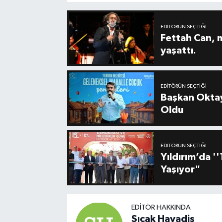
EDITÖRÜN SEÇTIĞI
Fettah Can, 
yaşattı.
EDITÖRÜN SEÇTIĞI
Başkan Oktay
Oldu
EDITÖRÜN SEÇTIĞI
Yıldırım’da 
Yaşıyor"
EDITÖR HAKKINDA
Sıcak Havadis