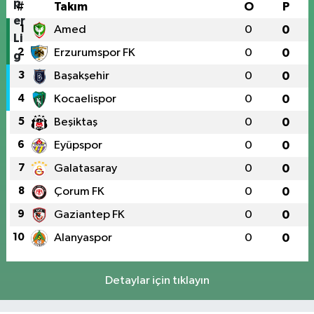
#
Takım
O
P
1
Amed
0
0
2
Erzurumspor FK
0
0
3
Başakşehir
0
0
4
Kocaelispor
0
0
5
Beşiktaş
0
0
6
Eyüpspor
0
0
7
Galatasaray
0
0
8
Çorum FK
0
0
9
Gaziantep FK
0
0
10
Alanyaspor
0
0
Detaylar için tıklayın