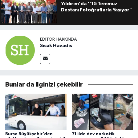
Yıldırım’da ''15 Temmuz
Destanı Fotoğraflarla Yaşıyor"
EDITÖR HAKKINDA
Sıcak Havadis
Bunlar da ilginizi çekebilir
Bursa Büyükşehir'den
71 ilde dev narkotik