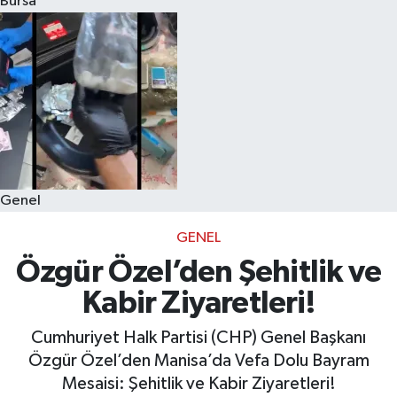
Bursa
Eğitim
Sağlık
Dünya
Magazin
Genel
Gündem
GENEL
Kültür & Sanat
Özgür Özel’den Şehitlik ve
Kabir Ziyaretleri!
Teknoloji
Cumhuriyet Halk Partisi (CHP) Genel Başkanı
Bilim
Özgür Özel’den Manisa’da Vefa Dolu Bayram
Mesaisi: Şehitlik ve Kabir Ziyaretleri!
Genel