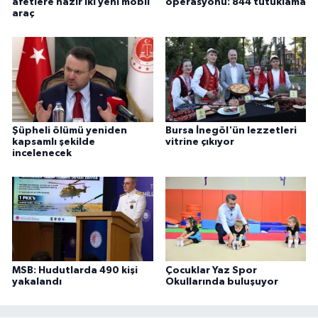
afetlere hazır iki yeni mobil
operasyonu: 844 tutuklama
araç
Şüpheli ölümü yeniden
Bursa İnegöl'ün lezzetleri
kapsamlı şekilde
vitrine çıkıyor
incelenecek
MSB: Hudutlarda 490 kişi
Çocuklar Yaz Spor
yakalandı
Okullarında buluşuyor