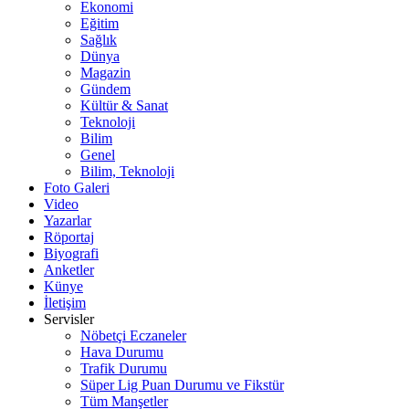
Ekonomi
Eğitim
Sağlık
Dünya
Magazin
Gündem
Kültür & Sanat
Teknoloji
Bilim
Genel
Bilim, Teknoloji
Foto Galeri
Video
Yazarlar
Röportaj
Biyografi
Anketler
Künye
İletişim
Servisler
Nöbetçi Eczaneler
Hava Durumu
Trafik Durumu
Süper Lig Puan Durumu ve Fikstür
Tüm Manşetler