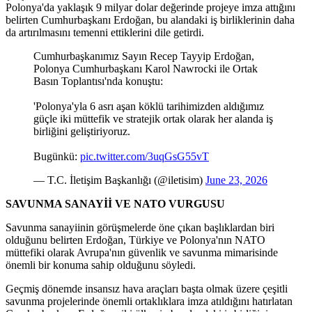
Polonya'da yaklaşık 9 milyar dolar değerinde projeye imza attığını
belirten Cumhurbaşkanı Erdoğan, bu alandaki iş birliklerinin daha
da artırılmasını temenni ettiklerini dile getirdi.
Cumhurbaşkanımız Sayın Recep Tayyip Erdoğan,
Polonya Cumhurbaşkanı Karol Nawrocki ile Ortak
Basın Toplantısı'nda konuştu:
'Polonya'yla 6 asrı aşan köklü tarihimizden aldığımız
güçle iki müttefik ve stratejik ortak olarak her alanda iş
birliğini geliştiriyoruz.
Bugünkü:
pic.twitter.com/3uqGsG55vT
— T.C. İletişim Başkanlığı (@iletisim)
June 23, 2026
SAVUNMA SANAYİİ VE NATO VURGUSU
Savunma sanayiinin görüşmelerde öne çıkan başlıklardan biri
olduğunu belirten Erdoğan, Türkiye ve Polonya'nın NATO
müttefiki olarak Avrupa'nın güvenlik ve savunma mimarisinde
önemli bir konuma sahip olduğunu söyledi.
Geçmiş dönemde insansız hava araçları başta olmak üzere çeşitli
savunma projelerinde önemli ortaklıklara imza atıldığını hatırlatan