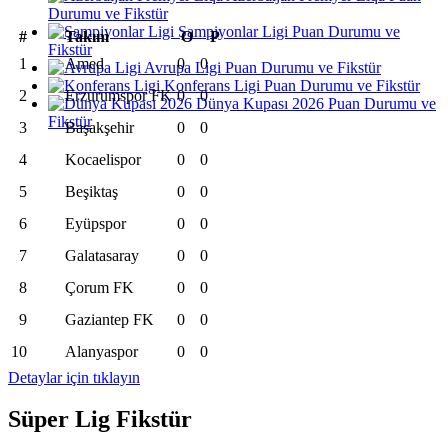
Durumu ve Fikstür
Şampiyonlar Ligi Puan Durumu ve
#
Takım
O
P
Fikstür
1
Amed
0
0
Avrupa Ligi Puan Durumu ve Fikstür
Konferans Ligi Puan Durumu ve Fikstür
2
Erzurumspor FK
0
0
Dünya Kupası 2026 Puan Durumu ve
Fikstür
3
Başakşehir
0
0
4
Kocaelispor
0
0
5
Beşiktaş
0
0
6
Eyüpspor
0
0
7
Galatasaray
0
0
8
Çorum FK
0
0
9
Gaziantep FK
0
0
10
Alanyaspor
0
0
Detaylar için tıklayın
Süper Lig Fikstür