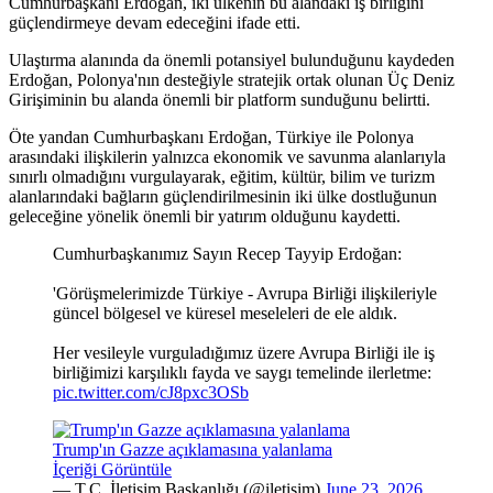
Cumhurbaşkanı Erdoğan, iki ülkenin bu alandaki iş birliğini
güçlendirmeye devam edeceğini ifade etti.
Ulaştırma alanında da önemli potansiyel bulunduğunu kaydeden
Erdoğan, Polonya'nın desteğiyle stratejik ortak olunan Üç Deniz
Girişiminin bu alanda önemli bir platform sunduğunu belirtti.
Öte yandan Cumhurbaşkanı Erdoğan, Türkiye ile Polonya
arasındaki ilişkilerin yalnızca ekonomik ve savunma alanlarıyla
sınırlı olmadığını vurgulayarak, eğitim, kültür, bilim ve turizm
alanlarındaki bağların güçlendirilmesinin iki ülke dostluğunun
geleceğine yönelik önemli bir yatırım olduğunu kaydetti.
Cumhurbaşkanımız Sayın Recep Tayyip Erdoğan:
'Görüşmelerimizde Türkiye - Avrupa Birliği ilişkileriyle
güncel bölgesel ve küresel meseleleri de ele aldık.
Her vesileyle vurguladığımız üzere Avrupa Birliği ile iş
birliğimizi karşılıklı fayda ve saygı temelinde ilerletme:
pic.twitter.com/cJ8pxc3OSb
Trump'ın Gazze açıklamasına yalanlama
İçeriği Görüntüle
— T.C. İletişim Başkanlığı (@iletisim)
June 23, 2026