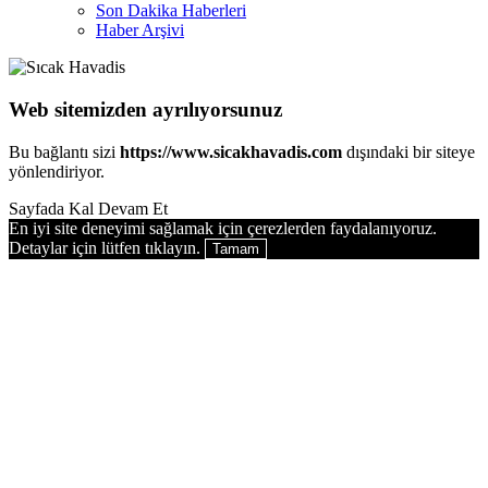
Son Dakika Haberleri
Haber Arşivi
Web sitemizden ayrılıyorsunuz
Bu bağlantı sizi
https://www.sicakhavadis.com
dışındaki bir siteye
yönlendiriyor.
Sayfada Kal
Devam Et
En iyi site deneyimi sağlamak için çerezlerden faydalanıyoruz.
Detaylar için lütfen tıklayın.
Tamam