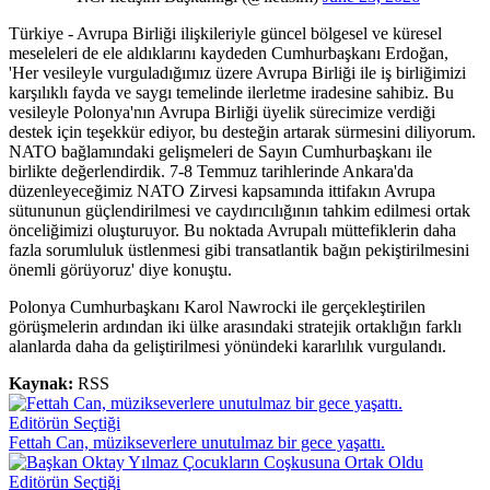
Türkiye - Avrupa Birliği ilişkileriyle güncel bölgesel ve küresel
meseleleri de ele aldıklarını kaydeden Cumhurbaşkanı Erdoğan,
'Her vesileyle vurguladığımız üzere Avrupa Birliği ile iş birliğimizi
karşılıklı fayda ve saygı temelinde ilerletme iradesine sahibiz. Bu
vesileyle Polonya'nın Avrupa Birliği üyelik sürecimize verdiği
destek için teşekkür ediyor, bu desteğin artarak sürmesini diliyorum.
NATO bağlamındaki gelişmeleri de Sayın Cumhurbaşkanı ile
birlikte değerlendirdik. 7-8 Temmuz tarihlerinde Ankara'da
düzenleyeceğimiz NATO Zirvesi kapsamında ittifakın Avrupa
sütununun güçlendirilmesi ve caydırıcılığının tahkim edilmesi ortak
önceliğimizi oluşturuyor. Bu noktada Avrupalı müttefiklerin daha
fazla sorumluluk üstlenmesi gibi transatlantik bağın pekiştirilmesini
önemli görüyoruz' diye konuştu.
Polonya Cumhurbaşkanı Karol Nawrocki ile gerçekleştirilen
görüşmelerin ardından iki ülke arasındaki stratejik ortaklığın farklı
alanlarda daha da geliştirilmesi yönündeki kararlılık vurgulandı.
Kaynak:
RSS
Editörün Seçtiği
Fettah Can, müzikseverlere unutulmaz bir gece yaşattı.
Editörün Seçtiği