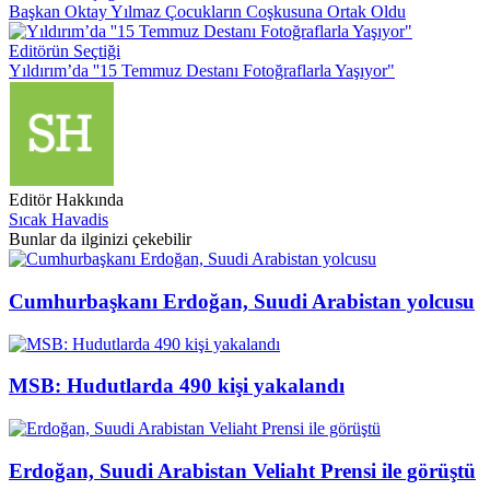
Başkan Oktay Yılmaz Çocukların Coşkusuna Ortak Oldu
Editörün Seçtiği
Yıldırım’da ''15 Temmuz Destanı Fotoğraflarla Yaşıyor"
Editör Hakkında
Sıcak Havadis
Bunlar da ilginizi çekebilir
Cumhurbaşkanı Erdoğan, Suudi Arabistan yolcusu
MSB: Hudutlarda 490 kişi yakalandı
Erdoğan, Suudi Arabistan Veliaht Prensi ile görüştü