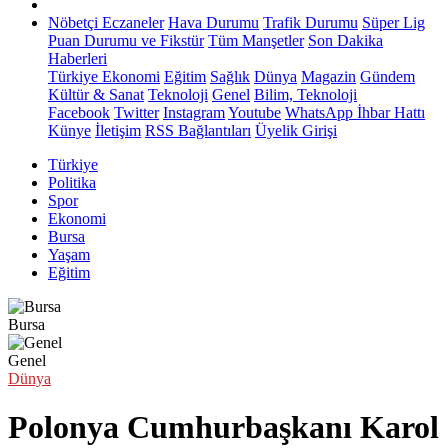
Nöbetçi Eczaneler
Hava Durumu
Trafik Durumu
Süper Lig
Puan Durumu ve Fikstür
Tüm Manşetler
Son Dakika
Haberleri
Türkiye
Ekonomi
Eğitim
Sağlık
Dünya
Magazin
Gündem
Kültür & Sanat
Teknoloji
Genel
Bilim, Teknoloji
Facebook
Twitter
Instagram
Youtube
WhatsApp İhbar Hattı
Künye
İletişim
RSS Bağlantıları
Üyelik Girişi
Türkiye
Politika
Spor
Ekonomi
Bursa
Yaşam
Eğitim
Bursa
Genel
Dünya
Polonya Cumhurbaşkanı Karol