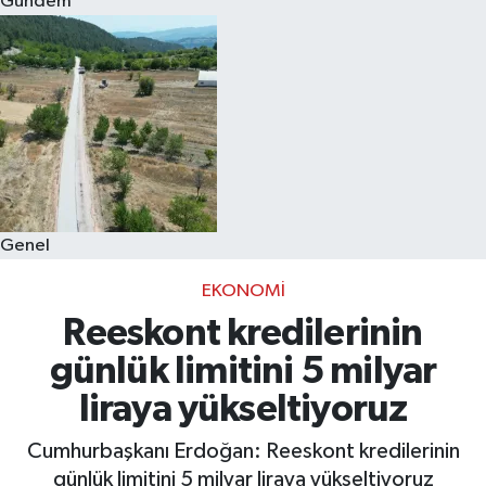
Gündem
Eğitim
Sağlık
Dünya
Magazin
Genel
Gündem
EKONOMI
Kültür & Sanat
Reeskont kredilerinin
günlük limitini 5 milyar
Teknoloji
liraya yükseltiyoruz
Bilim
Cumhurbaşkanı Erdoğan: Reeskont kredilerinin
günlük limitini 5 milyar liraya yükseltiyoruz
Genel