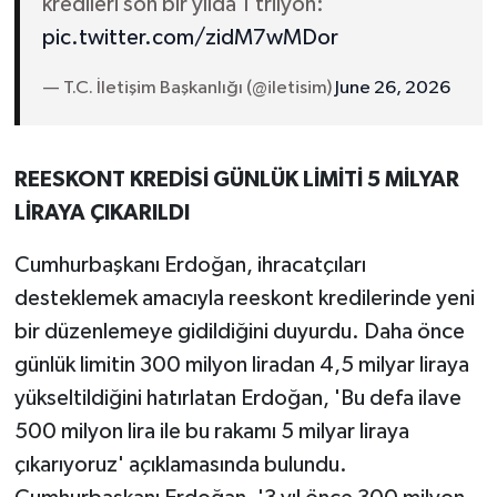
kredileri son bir yılda 1 trilyon:
pic.twitter.com/zidM7wMDor
— T.C. İletişim Başkanlığı (@iletisim)
June 26, 2026
REESKONT KREDİSİ GÜNLÜK LİMİTİ 5 MİLYAR
LİRAYA ÇIKARILDI
Cumhurbaşkanı Erdoğan, ihracatçıları
desteklemek amacıyla reeskont kredilerinde yeni
bir düzenlemeye gidildiğini duyurdu. Daha önce
günlük limitin 300 milyon liradan 4,5 milyar liraya
yükseltildiğini hatırlatan Erdoğan, 'Bu defa ilave
500 milyon lira ile bu rakamı 5 milyar liraya
çıkarıyoruz' açıklamasında bulundu.