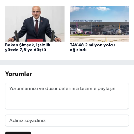
Bakan Şimşek, İşsizlik
TAV 48.2 milyon yolcu
yüzde 7,6'ya düştü
ağırladı
Yorumlar