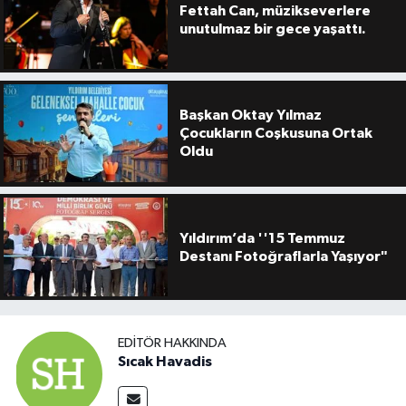
Fettah Can, müzikseverlere
unutulmaz bir gece yaşattı.
Başkan Oktay Yılmaz
Çocukların Coşkusuna Ortak
Oldu
Yıldırım’da ''15 Temmuz
Destanı Fotoğraflarla Yaşıyor"
EDITÖR HAKKINDA
Sıcak Havadis