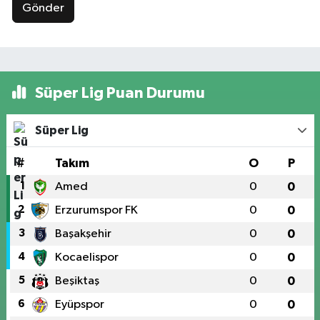
Gönder
Süper Lig Puan Durumu
Süper Lig
#
Takım
O
P
1
Amed
0
0
2
Erzurumspor FK
0
0
3
Başakşehir
0
0
4
Kocaelispor
0
0
5
Beşiktaş
0
0
6
Eyüpspor
0
0