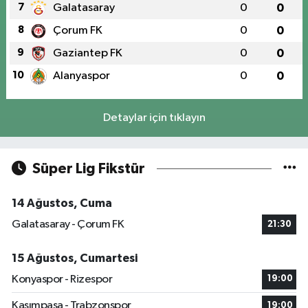
7
Galatasaray
0
0
8
Çorum FK
0
0
9
Gaziantep FK
0
0
10
Alanyaspor
0
0
Detaylar için tıklayın
Süper Lig Fikstür
14 Ağustos, Cuma
Galatasaray - Çorum FK
21:30
15 Ağustos, Cumartesi
Konyaspor - Rizespor
19:00
Kasımpaşa - Trabzonspor
19:00