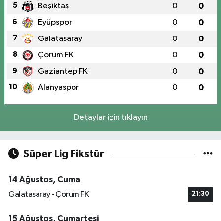
5
Beşiktaş
0
0
6
Eyüpspor
0
0
7
Galatasaray
0
0
8
Çorum FK
0
0
9
Gaziantep FK
0
0
10
Alanyaspor
0
0
Detaylar için tıklayın
Süper Lig Fikstür
14 Ağustos, Cuma
Galatasaray - Çorum FK
21:30
15 Ağustos, Cumartesi