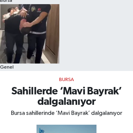
Bursa
Eğitim
Sağlık
Dünya
Magazin
Genel
Gündem
BURSA
Kültür & Sanat
Sahillerde ‘Mavi Bayrak’
dalgalanıyor
Teknoloji
Bursa sahillerinde ‘Mavi Bayrak’ dalgalanıyor
Bilim
Genel