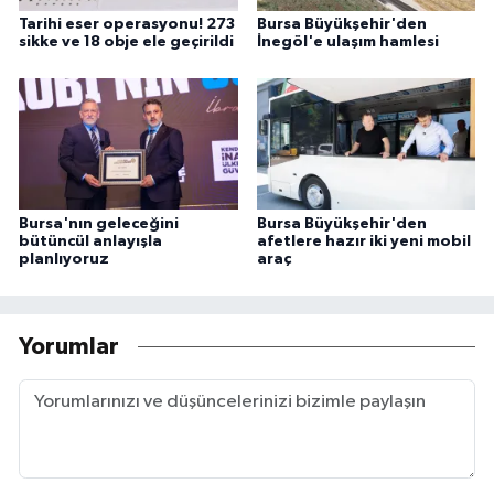
Tarihi eser operasyonu! 273
Bursa Büyükşehir'den
sikke ve 18 obje ele geçirildi
İnegöl'e ulaşım hamlesi
Bursa'nın geleceğini
Bursa Büyükşehir'den
bütüncül anlayışla
afetlere hazır iki yeni mobil
planlıyoruz
araç
Yorumlar