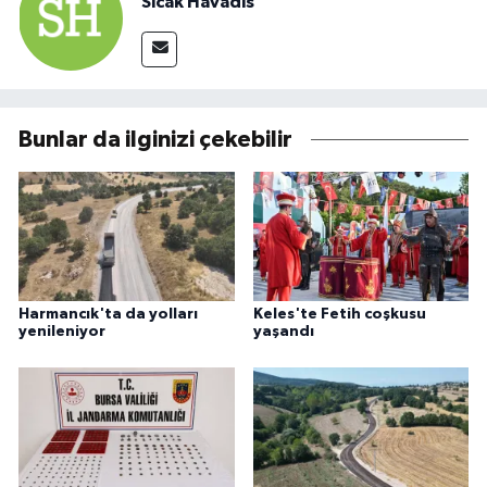
Sıcak Havadis
Bunlar da ilginizi çekebilir
Harmancık'ta da yolları
Keles'te Fetih coşkusu
yenileniyor
yaşandı