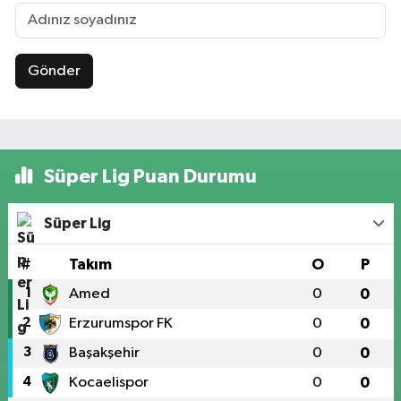
Gönder
Süper Lig Puan Durumu
Süper Lig
#
Takım
O
P
1
Amed
0
0
2
Erzurumspor FK
0
0
3
Başakşehir
0
0
4
Kocaelispor
0
0