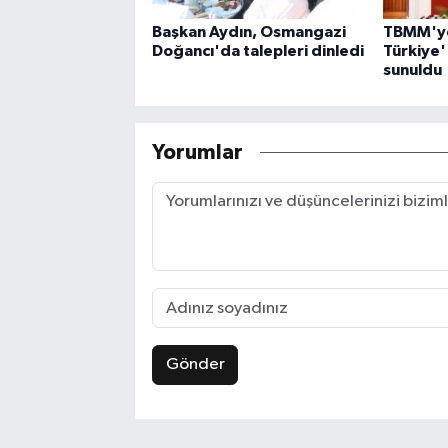
Başkan Aydın, Osmangazi
TBMM'ye
Doğancı'da talepleri dinledi
Türkiye' 
sunuldu
Yorumlar
Gönder