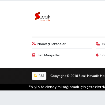
Nöbetçi Eczaneler
H
Tüm Manşetler
So
RSS
Copyright © 2016 Sıcak Havadis Her h
En iyi site deneyimi sağlamak için çerezlerde