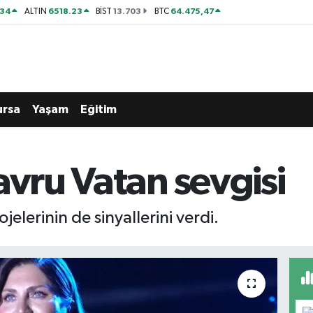
534
6518.23
13.703
64.475,47
ALTIN
BİST
BTC
ursa
Yaşam
Eğitim
avru Vatan sevgisi
elerinin de sinyallerini verdi.