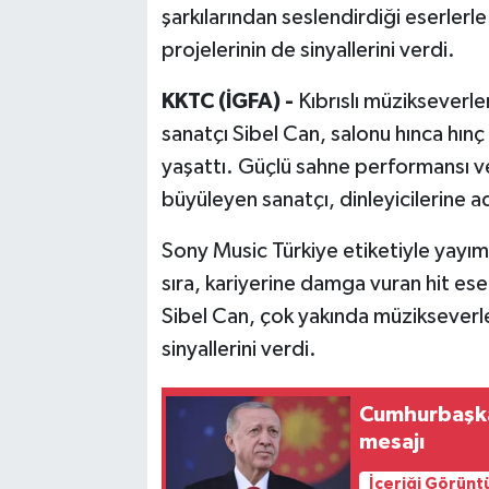
şarkılarından seslendirdiği eserlerl
projelerinin de sinyallerini verdi.
Bilim, Teknoloji
KKTC (İGFA) -
Kıbrıslı müzikseverle
sanatçı Sibel Can, salonu hınca hın
yaşattı. Güçlü sahne performansı ve 
büyüleyen sanatçı, dinleyicilerine a
Sony Music Türkiye etiketiyle yayım
sıra, kariyerine damga vuran hit eser
Sibel Can, çok yakında müzikseverle
sinyallerini verdi.
Cumhurbaşka
mesajı
İçeriği Görünt