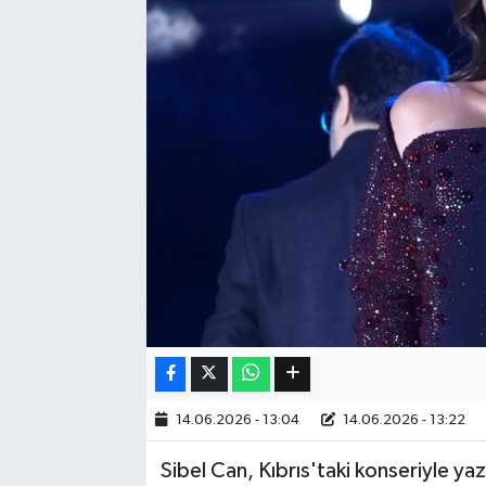
Eğitim
Sağlık
Dünya
Magazin
Gündem
Kültür & Sanat
Teknoloji
14.06.2026 - 13:04
14.06.2026 - 13:22
Bilim
Sibel Can, Kıbrıs'taki konseriyle 
Genel