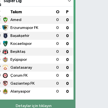
Süper Lig
#
Takım
O
P
1
Amed
0
0
2
Erzurumspor FK
0
0
3
Başakşehir
0
0
4
Kocaelispor
0
0
5
Beşiktaş
0
0
6
Eyüpspor
0
0
7
Galatasaray
0
0
8
Çorum FK
0
0
9
Gaziantep FK
0
0
0
Alanyaspor
0
0
Detaylar için tıklayın