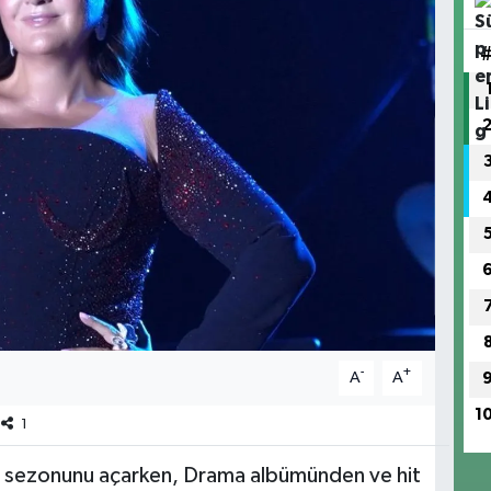
-
+
A
A
1
1
yaz sezonunu açarken, Drama albümünden ve hit