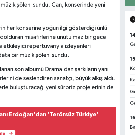
e müzik şöleni sundu. Can, konserinde yeni
rin her konserine yoğun ilgi gösterdiği ünlü
1
ç dolduran misafirlerine unutulmaz bir gece
Ga
etkileyici repertuvarıyla izleyenleri
deta bir müzik şöleni sundu.
1
Ko
lanan son albümü Drama'dan şarkıların yanı
lerini de seslendiren sanatçı, büyük alkış aldı.
Ka
rle buluşturacağı yeni sürpriz projelerinin de
Ge
Ga
nı Erdoğan'dan 'Terörsüz Türkiye'
1
Ba
üle