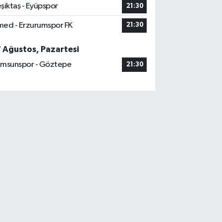
şiktaş - Eyüpspor
21:30
ed - Erzurumspor FK
21:30
7 Ağustos, Pazartesi
msunspor - Göztepe
21:30