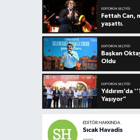
EDITÖRÜN SEÇTIĞI
Fettah Can, 
yaşattı.
EDITÖRÜN SEÇTIĞI
Başkan Oktay
Oldu
EDITÖRÜN SEÇTIĞI
Yıldırım’da 
Yaşıyor"
EDITÖR HAKKINDA
Sıcak Havadis