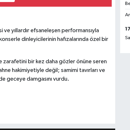
Be
Am
1
i ve yıllardır efsaneleşen performansıyla
Sa
onserle dinleyicilerinin hafızalarında özel bir
le zarafetini bir kez daha gözler önüne seren
hne hakimiyetiyle değil; samimi tavırları ve
le de geceye damgasını vurdu.