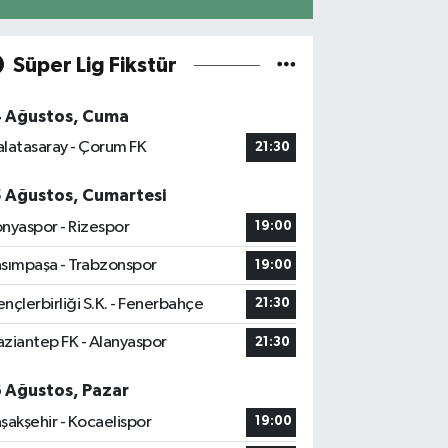
Süper Lig Fikstür
4 Ağustos, Cuma
latasaray - Çorum FK
21:30
5 Ağustos, Cumartesi
nyaspor - Rizespor
19:00
sımpaşa - Trabzonspor
19:00
nçlerbirliği S.K. - Fenerbahçe
21:30
ziantep FK - Alanyaspor
21:30
6 Ağustos, Pazar
şakşehir - Kocaelispor
19:00