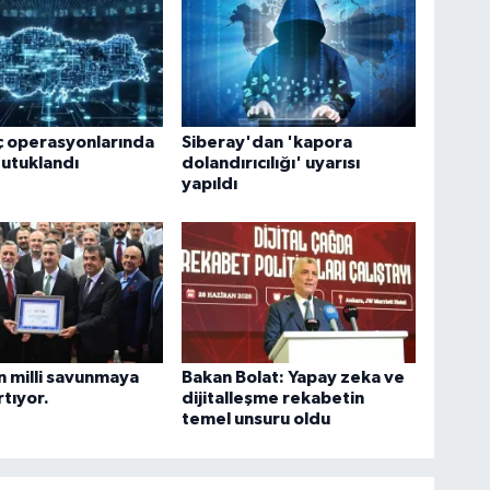
ç operasyonlarında
Siberay'dan 'kapora
tutuklandı
dolandırıcılığı' uyarısı
yapıldı
n milli savunmaya
Bakan Bolat: Yapay zeka ve
rtıyor.
dijitalleşme rekabetin
temel unsuru oldu