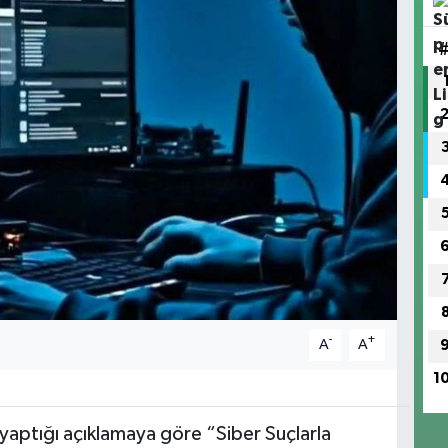
-
+
A
A
1
ın yaptığı açıklamaya göre “Siber Suçlarla