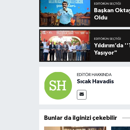
EDITÖRÜN SEÇTIĞI
Başkan Oktay
Oldu
EDITÖRÜN SEÇTIĞI
Yıldırım’da 
Yaşıyor"
EDITÖR HAKKINDA
Sıcak Havadis
Bunlar da ilginizi çekebilir