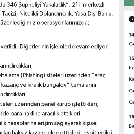
346 Şüpheliyi Yakaladık”. 21 il merkezli
cizi, Nitelikli Dolandırıcılık, Yasa Dışı Bahis,
ik düzenlediğimiz operasyonlarımızda;
1
Ga
 verildi. Diğerlerinin işlemleri devam ediyor.
1
ındırdıkları,
Ko
talama (Phishing) siteleri üzerinden “araç
Ka
 kazanç ve kiralık bungalov” temalarını
Ge
ndırdıkları,
Ga
teleri üzerinden panel kurup işlettikleri,
de para nakline aracılık ettikleri,
1
ık hesaplarına erişim sağlayarak kişisel
Ba
dan haksız kazanç elde ettikleri tespit edildi.