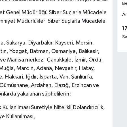
Be
iyet Genel Müdürlüğü Siber Suçlarla Mücadele
Am
Emniyet Müdürlükleri Siber Suçlarla Mücadele
1
Sa
a, Sakarya, Diyarbakır, Kayseri, Mersin,
tın, Yozgat, Batman, Osmaniye, Balıkesir,
e Manisa merkezli Çanakkale, İzmir, Ordu,
Muğla, Mardin, Adana, Nevşehir, Hatay,
 Hakkari, Iğdır, Isparta, Van, Şanlıurfa,
, Gümüşhane, Ardahan, Elazığ, Erzincan ve
nlarda yakalanan şüphelilerin;
Kullanılması Suretiyle Nitelikli Dolandırıcılık,
e Kullanılması,