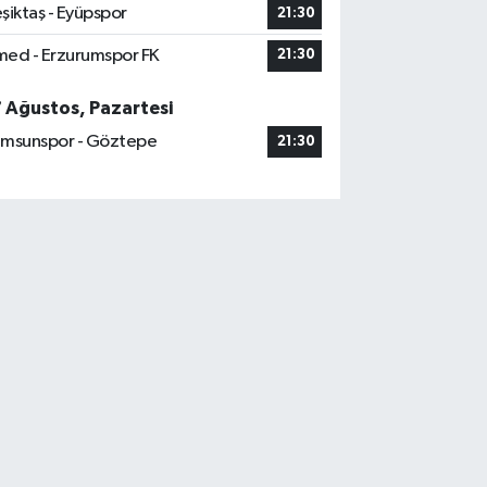
şiktaş - Eyüpspor
21:30
ed - Erzurumspor FK
21:30
7 Ağustos, Pazartesi
msunspor - Göztepe
21:30