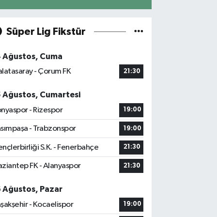
Süper Lig Fikstür
4 Ağustos, Cuma
latasaray - Çorum FK
21:30
5 Ağustos, Cumartesi
nyaspor - Rizespor
19:00
sımpaşa - Trabzonspor
19:00
nçlerbirliği S.K. - Fenerbahçe
21:30
ziantep FK - Alanyaspor
21:30
6 Ağustos, Pazar
şakşehir - Kocaelispor
19:00