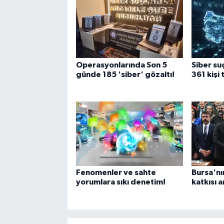
Operasyonlarında Son 5
Siber su
günde 185 'siber' gözaltı!
361 kişi 
Fenomenler ve sahte
Bursa'nı
yorumlara sıkı denetim!
katkısı a