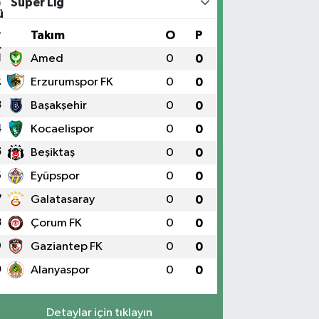
Süper Lig
#
Takım
O
P
1
Amed
0
0
2
Erzurumspor FK
0
0
3
Başakşehir
0
0
4
Kocaelispor
0
0
5
Beşiktaş
0
0
6
Eyüpspor
0
0
7
Galatasaray
0
0
8
Çorum FK
0
0
9
Gaziantep FK
0
0
0
Alanyaspor
0
0
Detaylar için tıklayın