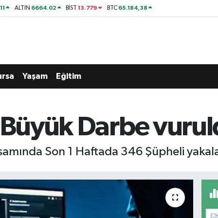
11
6664.02
13.779
65.184,38
ALTIN
BİST
BTC
ursa
Yaşam
Eğitim
a Büyük Darbe vuru
samında Son 1 Haftada 346 Şüpheli yakal