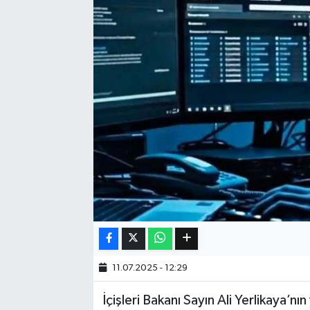
Eğitim
Sağlık
Dünya
Magazin
Gündem
Kültür & Sanat
Teknoloji
11.07.2025 - 12:29
Bilim
İçişleri Bakanı Sayın Ali Yerlikaya’n
Genel