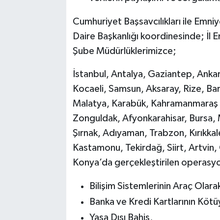
Cumhuriyet Başsavcılıkları ile Emn
Daire Başkanlığı koordinesinde; İl 
Şube Müdürlüklerimizce;
İstanbul, Antalya, Gaziantep, Ankar
Kocaeli, Samsun, Aksaray, Rize, Bar
Malatya, Karabük, Kahramanmaraş v
Zonguldak, Afyonkarahisar, Bursa, 
Şırnak, Adıyaman, Trabzon, Kırıkkale,
Kastamonu, Tekirdağ, Siirt, Artvin
Konya’da gerçekleştirilen operasyo
Bilişim Sistemlerinin Araç Olarak 
Banka ve Kredi Kartlarının Kötüy
Yasa Dışı Bahis,