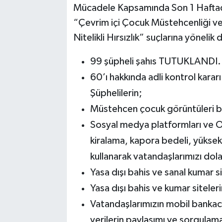
Mücadele Kapsamında Son 1 Haftada 
“Çevrim içi Çocuk Müstehcenliği ve Ta
Bilim, Teknoloji
Nitelikli Hırsızlık” suçlarına yönel
99 şüpheli şahıs TUTUKLANDI.
60’ı hakkında adli kontrol kararı
Şüphelilerin;
Müstehcen çocuk görüntüleri bar
Sosyal medya platformları ve Ol
kiralama, kapora bedeli, yüksek
kullanarak vatandaşlarımızı dola
Yasa dışı bahis ve sanal kumar si
Yasa dışı bahis ve kumar sitelerin
Vatandaşlarımızın mobil bankacıl
verilerin paylaşımı ve sorgulama