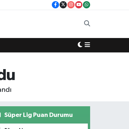
ldu
andı
Süper Lig Puan Durumu