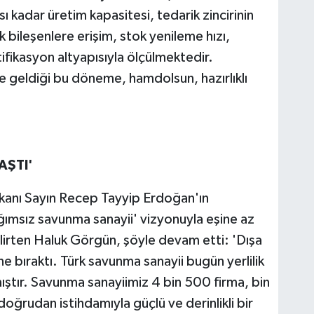
ı kadar üretim kapasitesi, tedarik zincirinin
tik bileşenlere erişim, stok yenileme hızı,
rtifikasyon altyapısıyla ölçülmektedir.
 geldiği bu döneme, hamdolsun, hazırlıklı
AŞTI'
kanı Sayın Recep Tayyip Erdoğan'ın
ğımsız savunma sanayii' vizyonuyla eşine az
elirten Haluk Görgün, şöyle devam etti: 'Dışa
üne bıraktı. Türk savunma sanayii bugün yerlilik
mıştır. Savunma sanayiimiz 4 bin 500 firma, bin
oğrudan istihdamıyla güçlü ve derinlikli bir