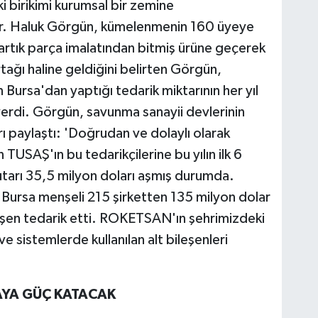
birikimi kurumsal bir zemine
Dr. Haluk Görgün, kümelenmenin 160 üyeye
rin artık parça imalatından bitmiş ürüne geçerek
rtağı haline geldiğini belirten Görgün,
sa'dan yaptığı tedarik miktarının her yıl
 verdi. Görgün, savunma sanayii devlerinin
arı paylaştı: 'Doğrudan ve dolaylı olarak
n TUSAŞ'ın bu tedarikçilerine bu yılın ilk 6
tutarı 35,5 milyon doları aşmış durumda.
Bursa menşeli 215 şirketten 135 milyon dolar
leşen tedarik etti. ROKETSAN'ın şehrimizdeki
ve sistemlerde kullanılan alt bileşenleri
AYA GÜÇ KATACAK