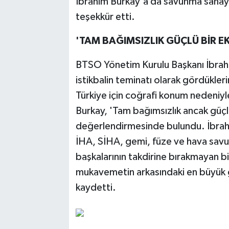
İbrahim Burkay'a da savunma sanayiin
teşekkür etti.
'TAM BAĞIMSIZLIK GÜÇLÜ BİR
BTSO Yönetim Kurulu Başkanı İbrahi
istikbalin teminatı olarak gördükleri
Türkiye için coğrafi konum nedeniyl
Burkay, 'Tam bağımsızlık ancak güç
değerlendirmesinde bulundu. İbrah
İHA, SİHA, gemi, füze ve hava savun
başkalarının takdirine bırakmayan bir
mukavemetin arkasındaki en büyük g
kaydetti.