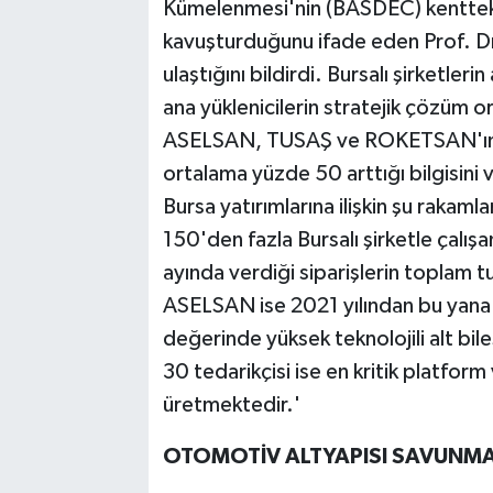
Kümelenmesi'nin (BASDEC) kentteki 
kavuşturduğunu ifade eden Prof. 
ulaştığını bildirdi. Bursalı şirketle
ana yüklenicilerin stratejik çözüm o
ASELSAN, TUSAŞ ve ROKETSAN'ın Bur
ortalama yüzde 50 arttığı bilgisini
Bursa yatırımlarına ilişkin şu rakaml
150'den fazla Bursalı şirketle çalışa
ayında verdiği siparişlerin toplam 
ASELSAN ise 2021 yılından bu yana 
değerinde yüksek teknolojili alt bi
30 tedarikçisi ise en kritik platform 
üretmektedir.'
OTOMOTİV ALTYAPISI SAVUNM