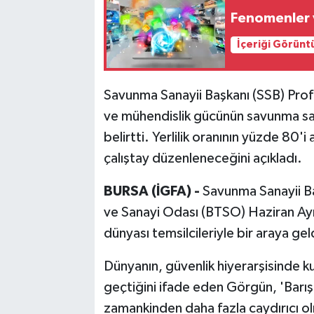
Fenomenler v
Bilim, Teknoloji
İçeriği Görünt
Savunma Sanayii Başkanı (SSB) Prof.
ve mühendislik gücünün savunma sa
belirtti. Yerlilik oranının yüzde 80
çalıştay düzenleneceğini açıkladı.
BURSA (İGFA) -
Savunma Sanayii Ba
ve Sanayi Odası (BTSO) Haziran Ayı M
dünyası temsilcileriyle bir araya gel
Dünyanın, güvenlik hiyerarşisinde k
geçtiğini ifade eden Görgün, 'Barış
zamankinden daha fazla caydırıcı ol