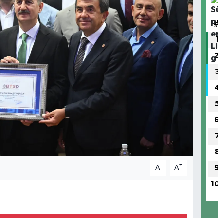
-
+
A
A
1