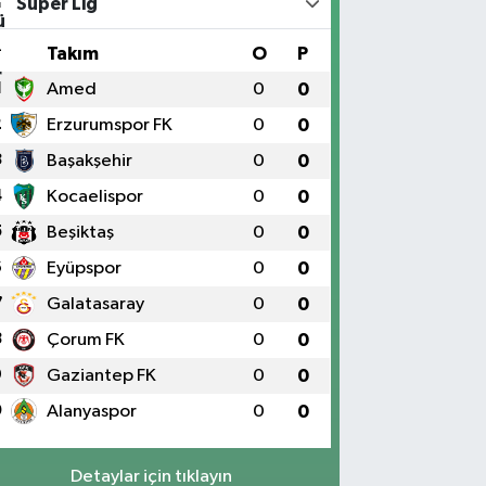
Süper Lig
#
Takım
O
P
1
Amed
0
0
2
Erzurumspor FK
0
0
3
Başakşehir
0
0
4
Kocaelispor
0
0
5
Beşiktaş
0
0
6
Eyüpspor
0
0
7
Galatasaray
0
0
8
Çorum FK
0
0
9
Gaziantep FK
0
0
0
Alanyaspor
0
0
Detaylar için tıklayın