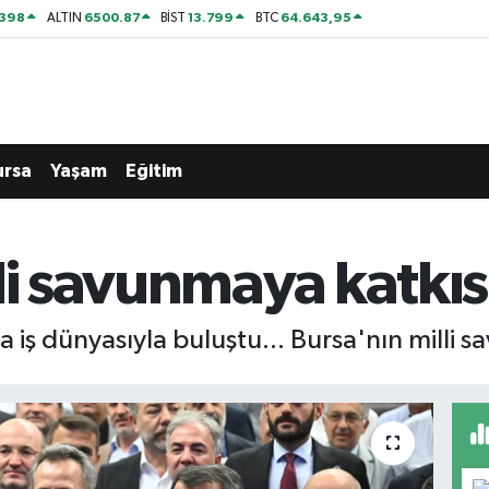
2398
6500.87
13.799
64.643,95
ALTIN
BİST
BTC
ursa
Yaşam
Eğitim
li savunmaya katkısı
 iş dünyasıyla buluştu... Bursa'nın milli s