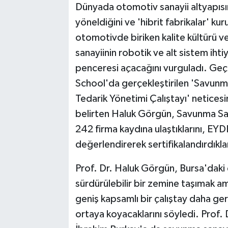
Dünyada otomotiv sanayii altyapısın
yöneldiğini ve 'hibrit fabrikalar' k
otomotivde biriken kalite kültürü v
sanayiinin robotik ve alt sistem ihtiy
penceresi açacağını vurguladı. Geçt
School'da gerçekleştirilen 'Savunma
Tedarik Yönetimi Çalıştayı' neticesin
belirten Haluk Görgün, Savunma Sa
242 firma kaydına ulaştıklarını, EY
değerlendirerek sertifikalandırdıklar
Prof. Dr. Haluk Görgün, Bursa'daki 
sürdürülebilir bir zemine taşımak am
geniş kapsamlı bir çalıştay daha ger
ortaya koyacaklarını söyledi. Prof