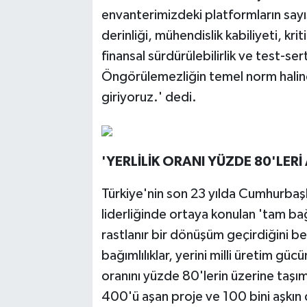
envanterimizdeki platformların sayıs
derinliği, mühendislik kabiliyeti, kri
finansal sürdürülebilirlik ve test-se
Öngörülemezliğin temel norm haline
giriyoruz.' dedi.
'YERLİLİK ORANI YÜZDE 80'LERİ 
Türkiye'nin son 23 yılda Cumhurbaş
liderliğinde ortaya konulan 'tam ba
rastlanır bir dönüşüm geçirdiğini b
bağımlılıklar, yerini milli üretim güc
oranını yüzde 80'lerin üzerine taşı
400'ü aşan proje ve 100 bini aşkın d