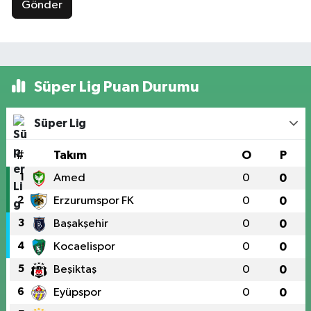
Gönder
Süper Lig Puan Durumu
Süper Lig
#
Takım
O
P
1
Amed
0
0
2
Erzurumspor FK
0
0
3
Başakşehir
0
0
4
Kocaelispor
0
0
5
Beşiktaş
0
0
6
Eyüpspor
0
0