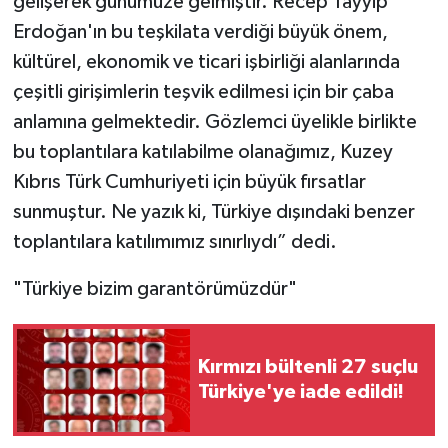
gelişerek günümüze gelmiştir. Recep Tayyip
Erdoğan'ın bu teşkilata verdiği büyük önem,
kültürel, ekonomik ve ticari işbirliği alanlarında
çeşitli girişimlerin teşvik edilmesi için bir çaba
anlamına gelmektedir. Gözlemci üyelikle birlikte
bu toplantılara katılabilme olanağımız, Kuzey
Kıbrıs Türk Cumhuriyeti için büyük fırsatlar
sunmuştur. Ne yazık ki, Türkiye dışındaki benzer
toplantılara katılımımız sınırlıydı” dedi.
"Türkiye bizim garantörümüzdür"
Kırmızı bültenli 27 suçlu
Türkiye'ye iade edildi!