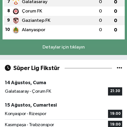
7
Galatasaray
0
0
8
Çorum FK
0
0
9
Gaziantep FK
0
0
10
Alanyaspor
0
0
Detaylar için tıklayın
Süper Lig Fikstür
14 Ağustos, Cuma
Galatasaray - Çorum FK
21:30
15 Ağustos, Cumartesi
Konyaspor - Rizespor
19:00
Kasımpaşa - Trabzonspor
19:00