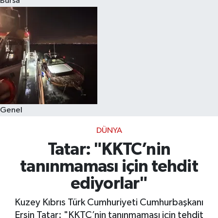
Bursa
Eğitim
Sağlık
Dünya
Magazin
Genel
Gündem
DÜNYA
Kültür & Sanat
Tatar: "KKTC’nin
tanınmaması için tehdit
Teknoloji
ediyorlar"
Bilim
Kuzey Kıbrıs Türk Cumhuriyeti Cumhurbaşkanı
Ersin Tatar: "KKTC’nin tanınmaması için tehdit
Genel