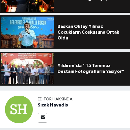
Başkan Oktay Yılmaz
Çocukların Coşkusuna Ortak
Oldu
Yıldırım’da ''15 Temmuz
Destanı Fotoğraflarla Yaşıyor"
EDITÖR HAKKINDA
Sıcak Havadis