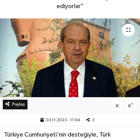
ediyorlar"
Bilim, Teknoloji
Paylaş
-
+
A
A
03.11.2023 - 11:04
3
Türkiye Cumhuriyeti'nin desteğiyle, Türk