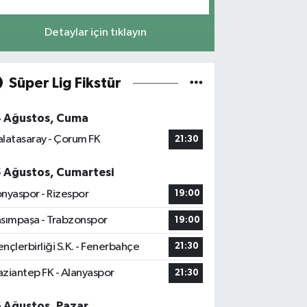
Detaylar için tıklayın
Süper Lig Fikstür
4 Ağustos, Cuma
latasaray - Çorum FK
21:30
5 Ağustos, Cumartesi
nyaspor - Rizespor
19:00
sımpaşa - Trabzonspor
19:00
nçlerbirliği S.K. - Fenerbahçe
21:30
ziantep FK - Alanyaspor
21:30
6 Ağustos, Pazar