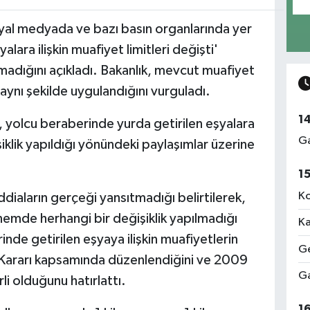
syal medyada ve bazı basın organlarında yer
lara ilişkin muafiyet limitleri değişti'
madığını açıkladı. Bakanlık, mevcut muafiyet
aynı şekilde uygulandığını vurguladı.
1
, yolcu beraberinde yurda getirilen eşyalara
Ga
iklik yapıldığı yönündeki paylaşımlar üzerine
1
Ko
iaların gerçeği yansıtmadığı belirtilerek,
emde herhangi bir değişiklik yapılmadığı
Ka
inde getirilen eşyaya ilişkin muafiyetlerin
Ge
 Kararı kapsamında düzenlendiğini ve 2009
Ga
li olduğunu hatırlattı.
1