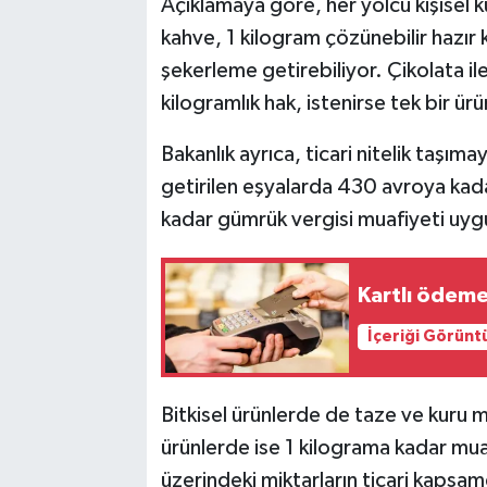
Açıklamaya göre, her yolcu kişisel k
kahve, 1 kilogram çözünebilir hazır 
şekerleme getirebiliyor. Çikolata i
kilogramlık hak, istenirse tek bir ürün
Bakanlık ayrıca, ticari nitelik taşım
getirilen eşyalarda 430 avroya kadar
kadar gümrük vergisi muafiyeti uygul
Kartlı ödeme
İçeriği Görünt
Bitkisel ürünlerde de taze ve kuru 
ürünlerde ise 1 kilograma kadar muafi
üzerindeki miktarların ticari kapsam