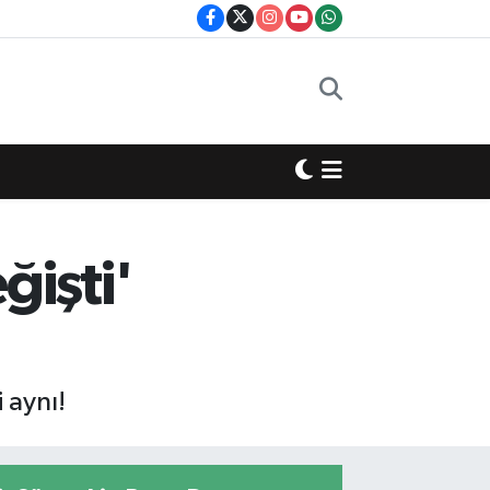
ğişti'
 aynı!