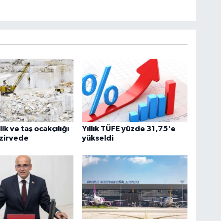
ik ve taş ocakçılığı
Yıllık TÜFE yüzde 31,75'e
 zirvede
yükseldi