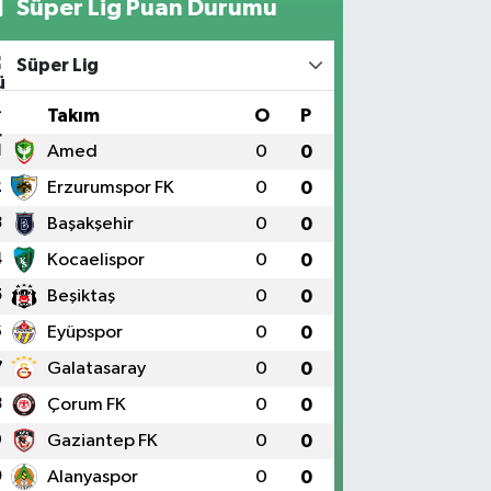
Süper Lig Puan Durumu
Süper Lig
#
Takım
O
P
1
Amed
0
0
2
Erzurumspor FK
0
0
3
Başakşehir
0
0
4
Kocaelispor
0
0
5
Beşiktaş
0
0
6
Eyüpspor
0
0
7
Galatasaray
0
0
8
Çorum FK
0
0
9
Gaziantep FK
0
0
0
Alanyaspor
0
0