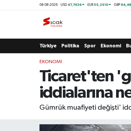
47,7436
55,2510
64,48
08-08-2026
USD
EUR
GBP
Bursa
Nöbetçi Eczaneler
Yerel
Hava Durumu
Türkiye
Politika
Spor
Ekonomi
B
Yaşam
Trafik Durumu
EKONOMI
Siyaset
Süper Lig Puan Durumu ve Fikstür
Ticaret'ten '
Politika
Tüm Manşetler
iddialarına ne
Spor
Son Dakika Haberleri
Gümrük muafiyeti değişti' iddi
Türkiye
Haber Arşivi
Ekonomi