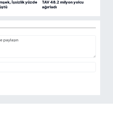
mşek, İşsizlik yüzde
TAV 48.2 milyon yolcu
üştü
ağırladı