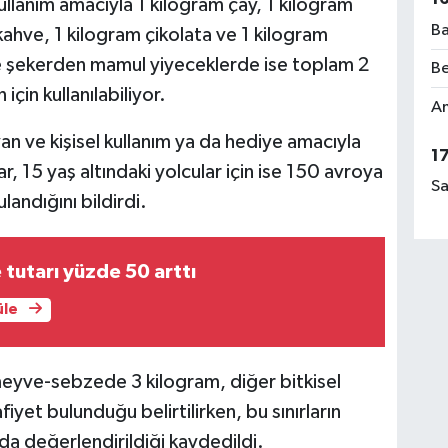
ullanım amacıyla 1 kilogram çay, 1 kilogram
Ba
kahve, 1 kilogram çikolata ve 1 kilogram
le şekerden mamul yiyeceklerde ise toplam 2
Be
 için kullanılabiliyor.
Am
ayan ve kişisel kullanım ya da hediye amacıyla
1
, 15 yaş altındaki yolcular için ise 150 avroya
Sa
andığını bildirdi.
 tutarı yüzde 50 arttı
üle
meyve-sebzede 3 kilogram, diğer bitkisel
yet bulunduğu belirtilirken, bu sınırların
da değerlendirildiği kaydedildi.