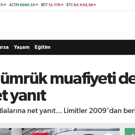
11
6660.55
13.779
64.944,08
ALTIN
BİST
BTC
ursa
Yaşam
Eğitim
gümrük muafiyeti de
t yanıt
alarına net yanıt... Limitler 2009'dan beri