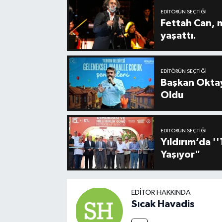
EDITÖRÜN SEÇTIĞI
Fettah Can, 
yaşattı.
EDITÖRÜN SEÇTIĞI
Başkan Oktay
Oldu
EDITÖRÜN SEÇTIĞI
Yıldırım’da 
Yaşıyor"
EDITÖR HAKKINDA
Sıcak Havadis