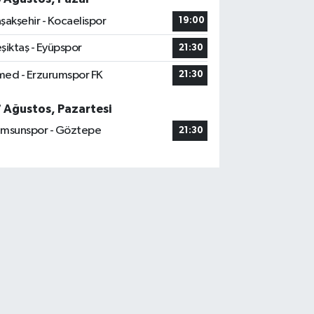
şakşehir - Kocaelispor
19:00
şiktaş - Eyüpspor
21:30
ed - Erzurumspor FK
21:30
7 Ağustos, Pazartesi
msunspor - Göztepe
21:30