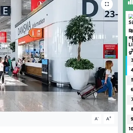
-
+
A
A
1