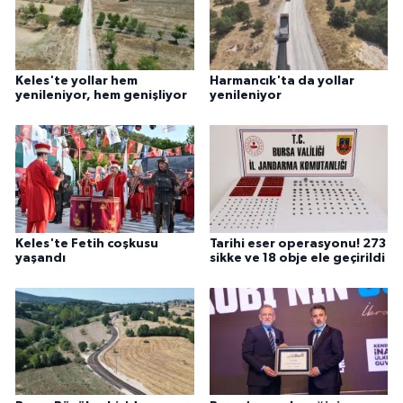
Keles'te yollar hem
Harmancık'ta da yollar
yenileniyor, hem genişliyor
yenileniyor
Keles'te Fetih coşkusu
Tarihi eser operasyonu! 273
yaşandı
sikke ve 18 obje ele geçirildi