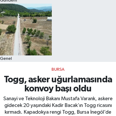
Gündem
Eğitim
Sağlık
Dünya
Magazin
Genel
Gündem
BURSA
Kültür & Sanat
Togg, asker uğurlamasında
konvoy başı oldu
Teknoloji
Sanayi ve Teknoloji Bakanı Mustafa Varank, askere
Bilim
gidecek 20 yaşındaki Kadir Bacak’ın Togg ricasını
kırmadı. Kapadokya rengi Togg, Bursa İnegöl’de
Genel