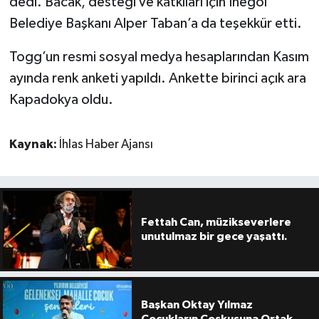
dedi. Bacak, desteği ve katkıları için İnegöl
Belediye Başkanı Alper Taban’a da teşekkür etti.
Togg’un resmi sosyal medya hesaplarından Kasım
ayında renk anketi yapıldı. Ankette birinci açık ara
Kapadokya oldu.
Kaynak:
İhlas Haber Ajansı
Fettah Can, müzikseverlere
unutulmaz bir gece yaşattı.
Başkan Oktay Yılmaz
Çocukların Coşkusuna Ortak