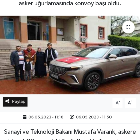
asker uğurlamasında konvoy başı oldu.
Bilim, Teknoloji
Paylaş
-
+
A
A
06.05.2023 - 11:16
06.05.2023 - 11:50
Sanayi ve Teknoloji Bakanı Mustafa Varank, askere