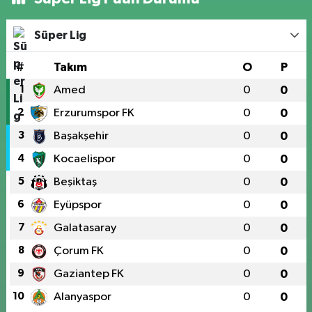
Süper Lig
#
Takım
O
P
1
Amed
0
0
2
Erzurumspor FK
0
0
3
Başakşehir
0
0
4
Kocaelispor
0
0
5
Beşiktaş
0
0
6
Eyüpspor
0
0
7
Galatasaray
0
0
8
Çorum FK
0
0
9
Gaziantep FK
0
0
10
Alanyaspor
0
0