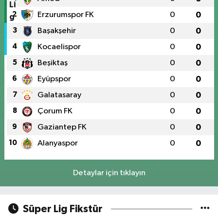
2
Erzurumspor FK
0
0
3
Başakşehir
0
0
4
Kocaelispor
0
0
5
Beşiktaş
0
0
6
Eyüpspor
0
0
7
Galatasaray
0
0
8
Çorum FK
0
0
9
Gaziantep FK
0
0
10
Alanyaspor
0
0
Detaylar için tıklayın
Süper Lig Fikstür