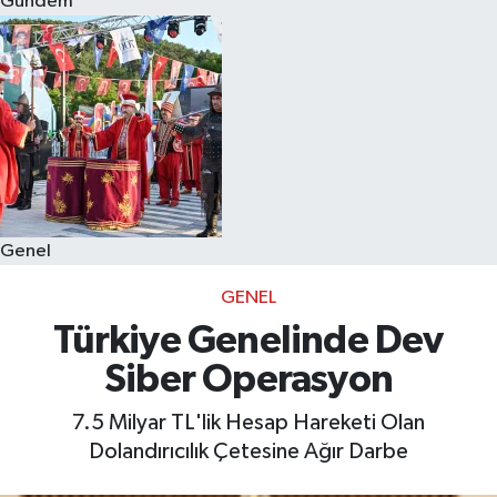
Gündem
Eğitim
Sağlık
Dünya
Magazin
Genel
Gündem
GENEL
Kültür & Sanat
Türkiye Genelinde Dev
Siber Operasyon
Teknoloji
7.5 Milyar TL'lik Hesap Hareketi Olan
Bilim
Dolandırıcılık Çetesine Ağır Darbe
Genel