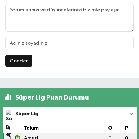
Gönder
Süper Lig Puan Durumu
Süper Lig
#
Takım
O
P
1
Amed
0
0