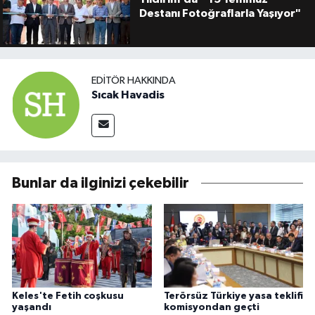
Destanı Fotoğraflarla Yaşıyor"
EDITÖR HAKKINDA
Sıcak Havadis
Bunlar da ilginizi çekebilir
Keles'te Fetih coşkusu
Terörsüz Türkiye yasa teklifi
yaşandı
komisyondan geçti