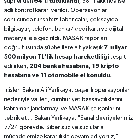
şüpheliden
64'ü tutuklandı
, 38'i hakkında ise
adli kontrol kararı verildi. Operasyonlar
sonucunda ruhsatsız tabancalar, çok sayıda
bilgisayar, telefon, banka/kredi kartı ve dijital
materyal ele geçirildi. MASAK raporları
doğrultusunda şüphelilere ait yaklaşık
7 milyar
500 milyon TL'lik hesap hareketliliği
tespit
edilirken,
204 banka hesabına, 19 kripto
hesabına ve 11 otomobile el konuldu.
İçişleri Bakanı Ali Yerlikaya, başarılı operasyonlar
nedeniyle valileri, cumhuriyet başsavcılıklarını,
kahraman jandarmayı ve MASAK çalışanlarını
tebrik etti. Bakan Yerlikaya, "Sanal devriyelerimiz
7/24 görevde. Siber suç ve suçlularla
mücadelemize kararlılıkla devam ediyoruz,"