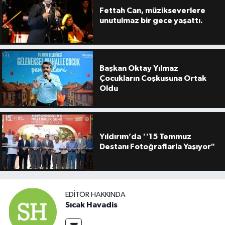
Fettah Can, müzikseverlere
unutulmaz bir gece yaşattı.
Başkan Oktay Yılmaz
Çocukların Coşkusuna Ortak
Oldu
Yıldırım’da ''15 Temmuz
Destanı Fotoğraflarla Yaşıyor"
EDITÖR HAKKINDA
Sıcak Havadis