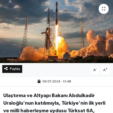
Bilim, Teknoloji
Paylaş
-
+
A
A
09.07.2024 - 15:48
Ulaştırma ve Altyapı Bakanı Abdulkadir
Uraloğlu'nun katılımıyla, Türkiye'nin ilk yerli
ve milli haberleşme uydusu Türksat 6A,