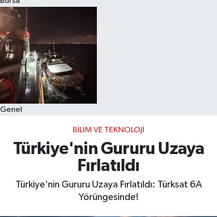
Bursa
Eğitim
Sağlık
Dünya
Magazin
Genel
Gündem
BILIM VE TEKNOLOJI
Kültür & Sanat
Türkiye'nin Gururu Uzaya
Fırlatıldı
Teknoloji
Türkiye'nin Gururu Uzaya Fırlatıldı: Türksat 6A
Bilim
Yörüngesinde!
Genel