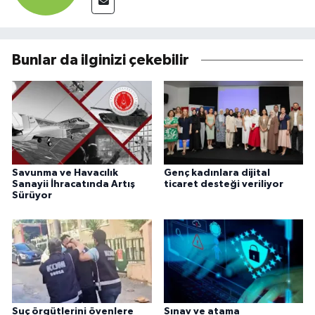
Bunlar da ilginizi çekebilir
Savunma ve Havacılık
Genç kadınlara dijital
Sanayii İhracatında Artış
ticaret desteği veriliyor
Sürüyor
Suç örgütlerini övenlere
Sınav ve atama