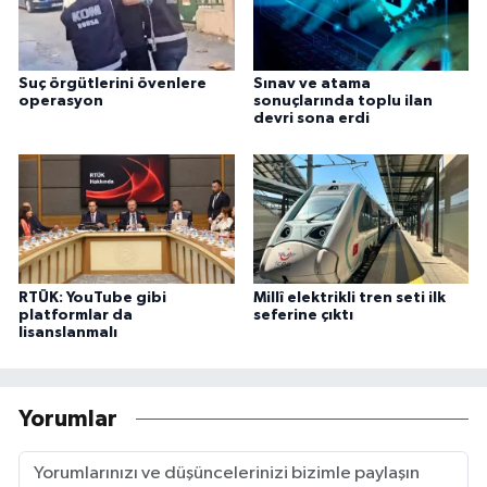
Suç örgütlerini övenlere
Sınav ve atama
operasyon
sonuçlarında toplu ilan
devri sona erdi
RTÜK: YouTube gibi
Millî elektrikli tren seti ilk
platformlar da
seferine çıktı
lisanslanmalı
Yorumlar