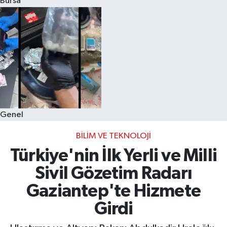
Bursa
Eğitim
Sağlık
Dünya
Magazin
Genel
Gündem
BILIM VE TEKNOLOJI
Kültür & Sanat
Türkiye'nin İlk Yerli ve Milli
Sivil Gözetim Radarı
Teknoloji
Gaziantep'te Hizmete
Bilim
Girdi
Genel