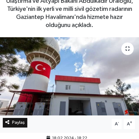
Ulaştırma ve Altyapı Bakanı Abdulkadir Uraloğlu,
Türkiye'nin ilk yerli ve milli sivil gözetim radarının
Bilim, Teknoloji
Gaziantep Havalimanı'nda hizmete hazır
olduğunu açıkladı.
Paylaş
-
+
A
A
18.02.2024 - 18:22