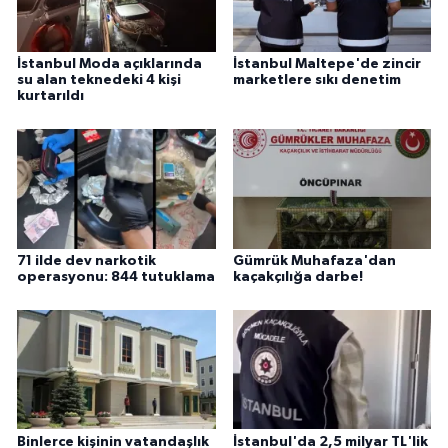
İstanbul Moda açıklarında
İstanbul Maltepe'de zincir
su alan teknedeki 4 kişi
marketlere sıkı denetim
kurtarıldı
71 ilde dev narkotik
Gümrük Muhafaza'dan
operasyonu: 844 tutuklama
kaçakçılığa darbe!
Binlerce kişinin vatandaşlık
İstanbul'da 2,5 milyar TL'lik