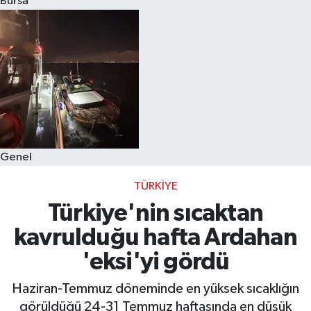
Bursa
Eğitim
Sağlık
Dünya
Magazin
Genel
Gündem
TÜRKIYE
Kültür & Sanat
Türkiye'nin sıcaktan
kavrulduğu hafta Ardahan
Teknoloji
'eksi'yi gördü
Bilim
Haziran-Temmuz döneminde en yüksek sıcaklığın
görüldüğü 24-31 Temmuz haftasında en düşük
Genel