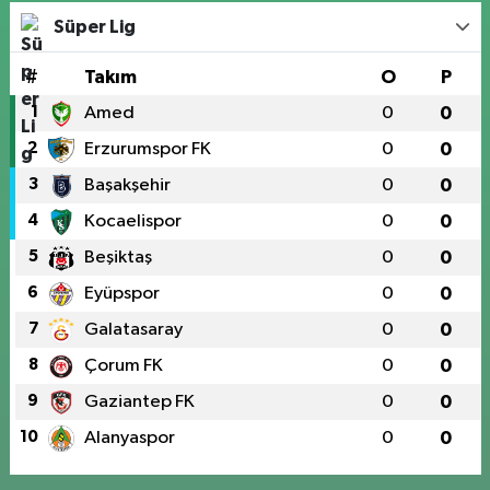
Süper Lig
#
Takım
O
P
1
Amed
0
0
2
Erzurumspor FK
0
0
3
Başakşehir
0
0
4
Kocaelispor
0
0
5
Beşiktaş
0
0
6
Eyüpspor
0
0
7
Galatasaray
0
0
8
Çorum FK
0
0
9
Gaziantep FK
0
0
10
Alanyaspor
0
0