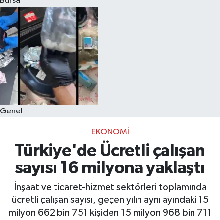
Bursa
Eğitim
Sağlık
Dünya
Magazin
Genel
Gündem
EKONOMI
Kültür & Sanat
Türkiye'de Ücretli çalışan
sayısı 16 milyona yaklaştı
Teknoloji
İnşaat ve ticaret-hizmet sektörleri toplamında
Bilim
ücretli çalışan sayısı, geçen yılın aynı ayındaki 15
milyon 662 bin 751 kişiden 15 milyon 968 bin 711
Genel