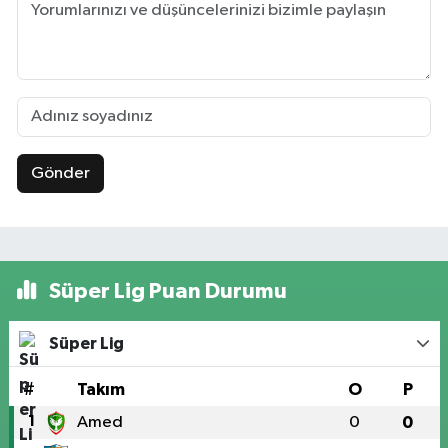
Gönder
Süper Lig Puan Durumu
Süper Lig
#
Takım
O
P
1
Amed
0
0