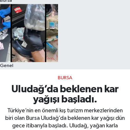
Bursa
Eğitim
Sağlık
Dünya
Magazin
Genel
Gündem
BURSA
Kültür & Sanat
Uludağ’da beklenen kar
yağışı başladı.
Teknoloji
Türkiye’nin en önemli kış turizm merkezlerinden
Bilim
biri olan Bursa Uludağ’da beklenen kar yağışı dün
gece itibarıyla başladı. Uludağ, yağan karla
Genel