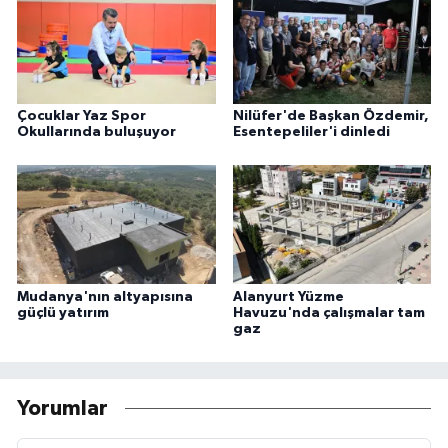
Çocuklar Yaz Spor
Nilüfer'de Başkan Özdemir,
Okullarında buluşuyor
Esentepeliler'i dinledi
Mudanya'nın altyapısına
Alanyurt Yüzme
güçlü yatırım
Havuzu'nda çalışmalar tam
gaz
Yorumlar