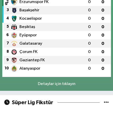
2
Erzurumspor FK
0
0
3
Başakşehir
0
0
4
Kocaelispor
0
0
5
Beşiktaş
0
0
6
Eyüpspor
0
0
7
Galatasaray
0
0
8
Çorum FK
0
0
9
Gaziantep FK
0
0
10
Alanyaspor
0
0
Detaylar için tıklayın
Süper Lig Fikstür