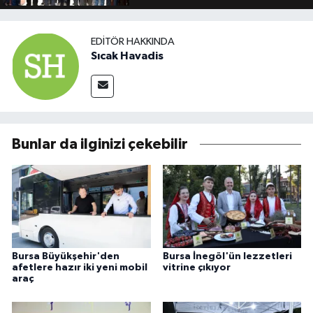
EDITÖR HAKKINDA
Sıcak Havadis
Bunlar da ilginizi çekebilir
Bursa Büyükşehir'den
Bursa İnegöl'ün lezzetleri
afetlere hazır iki yeni mobil
vitrine çıkıyor
araç