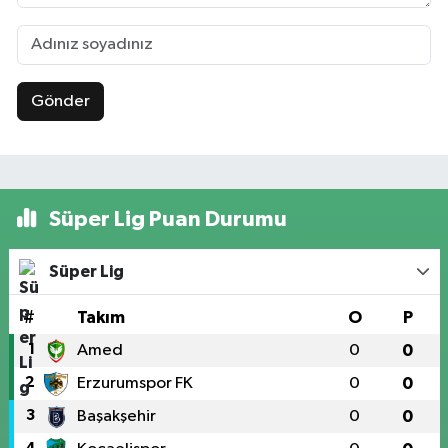
Gönder
Süper Lig Puan Durumu
Süper Lig
#
Takım
O
P
1
Amed
0
0
2
Erzurumspor FK
0
0
3
Başakşehir
0
0