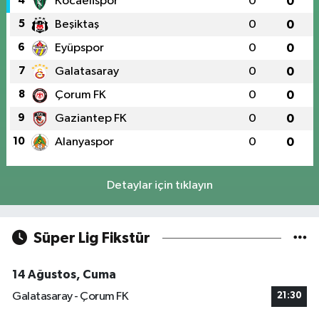
4
Kocaelispor
0
0
5
Beşiktaş
0
0
6
Eyüpspor
0
0
7
Galatasaray
0
0
8
Çorum FK
0
0
9
Gaziantep FK
0
0
10
Alanyaspor
0
0
Detaylar için tıklayın
Süper Lig Fikstür
14 Ağustos, Cuma
Galatasaray - Çorum FK
21:30