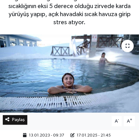
sıcaklığının eksi 5 derece olduğu zirvede karda
yürüyüş yapıp, açık havadaki sıcak havuza girip
Bilim, Teknoloji
stres atıyor.
Paylaş
-
+
A
A
13.01.2023 - 09:37
17.01.2025 - 21:45