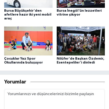
Bursa Büyükşehir'den
Bursa İnegöl'ün lezzetleri
afetlere hazır iki yeni mobil
vitrine çıkıyor
araç
Çocuklar Yaz Spor
Nilüfer'de Başkan Özdemir,
Okullarında buluşuyor
Esentepeliler'i dinledi
Yorumlar