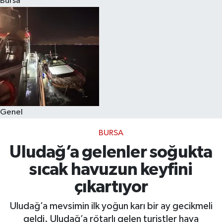
Bursa
Eğitim
Sağlık
Dünya
Magazin
Genel
Gündem
BURSA
Kültür & Sanat
Uludağ’a gelenler soğukta
sıcak havuzun keyfini
Teknoloji
çıkartıyor
Bilim
Uludağ’a mevsimin ilk yoğun karı bir ay gecikmeli
geldi. Uludağ’a rötarlı gelen turistler hava
Genel