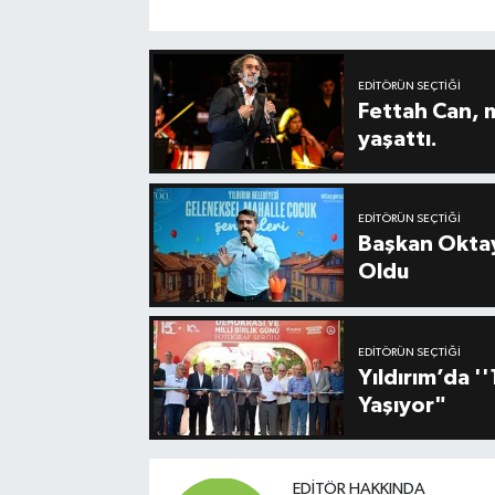
EDITÖRÜN SEÇTIĞI
Fettah Can, 
yaşattı.
EDITÖRÜN SEÇTIĞI
Başkan Oktay
Oldu
EDITÖRÜN SEÇTIĞI
Yıldırım’da 
Yaşıyor"
EDITÖR HAKKINDA