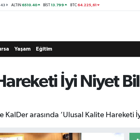
143
6510.40
13.799
64.225,61
ALTIN
BİST
BTC
ursa
Yaşam
Eğitim
Hareketi İyi Niyet Bil
e KalDer arasında ‘Ulusal Kalite Hareketi İy