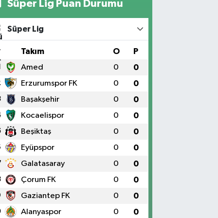
Süper Lig Puan Durumu
Süper Lig
#
Takım
O
P
1
Amed
0
0
2
Erzurumspor FK
0
0
3
Başakşehir
0
0
4
Kocaelispor
0
0
5
Beşiktaş
0
0
6
Eyüpspor
0
0
7
Galatasaray
0
0
8
Çorum FK
0
0
9
Gaziantep FK
0
0
0
Alanyaspor
0
0