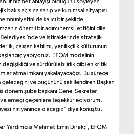
ülebilir hizmet anlayışı olduğunu söyleyen
ik bakış açısına sahip ve kurumsal altyapısı
emnuniyetini de kalıcı bir şekilde
imzanın önemli bir adımı temsil ettiğini dile
elediyesi’nde ve iştiraklerinde stratejik
erlik, çalışan katılımı, yenilikçilik kültürünün
 başlangıç yapıyoruz. EFQM modelinin
değişikliği ve sürdürülebilirlik gibi en kritik
mlar atma imkanı yakalayacağız. Bu sürece
ın geleceğini ve bugününü şekillendiren Başkan
iş dönem şube başkanı Genel Sekreter
 ve emeği geçenlere teşekkür ediyorum.
yesi’nin yanında olacağız” diye konuştu.
ter Yardımcısı Mehmet Emin Direkçi, EFQM