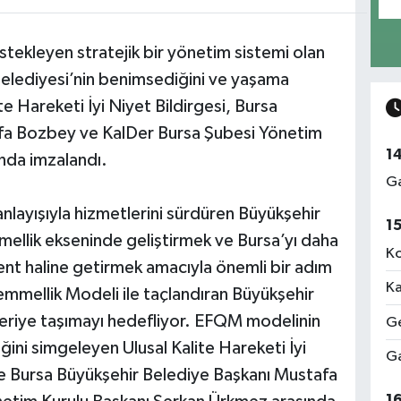
stekleyen stratejik bir yönetim sistemi olan
elediyesi’nin benimsediğini ve yaşama
e Hareketi İyi Niyet Bildirgesi, Bursa
fa Bozbey ve KalDer Bursa Şubesi Yönetim
1
nda imzalandı.
Ga
 anlayışıyla hizmetlerini sürdüren Büyükşehir
1
ellik ekseninde geliştirmek ve Bursa’yı daha
Ko
 kent haline getirmek amacıyla önemli bir adım
Ka
emmellik Modeli ile taçlandıran Büyükşehir
ileriye taşımayı hedefliyor. EFQM modelinin
Ge
ini simgeleyen Ulusal Kalite Hareketi İyi
Ga
le Bursa Büyükşehir Belediye Başkanı Mustafa
1