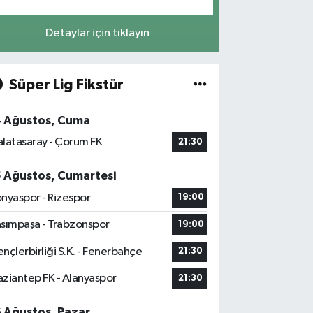
Detaylar için tıklayın
Süper Lig Fikstür
4 Ağustos, Cuma
latasaray - Çorum FK
21:30
5 Ağustos, Cumartesi
nyaspor - Rizespor
19:00
sımpaşa - Trabzonspor
19:00
nçlerbirliği S.K. - Fenerbahçe
21:30
ziantep FK - Alanyaspor
21:30
6 Ağustos, Pazar