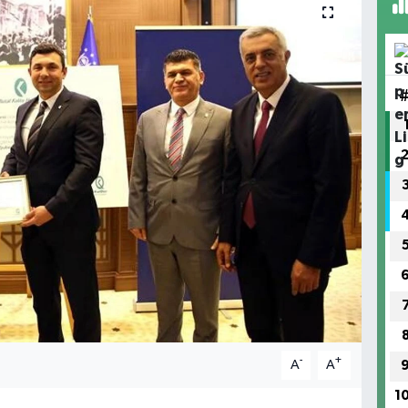
-
+
A
A
1