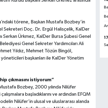
etim Kurulu Başkanı Serkan Ürkmez arasında
Ba
Be
u’ndaki törene, Başkan Mustafa Bozbey’in
Am
l Sekreteri Doç. Dr. Ergül Halisçelik, KalDer
nı Serkan Ürkmez, KalDer Bursa Şubesi Genel
1
Belediyesi Genel Sekreter Yardımcıları Ali
Sa
hmet Yıldız, Mehmet Tözün Bingöl,
 yöneticileri başkanları ile KalDer Yönetim
hip çıkmasını istiyorum”
Mustafa Bozbey, 2000 yılında Nilüfer
ili çalışmalara başladıklarını ve ardından EFQM
odelin Nilüfer’in ulusal ve uluslararası alanda