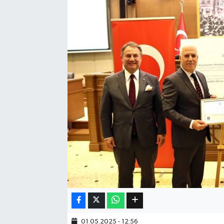
Eğitim
Sağlık
Dünya
Magazin
Gündem
Kültür & Sanat
Teknoloji
Bilim
Genel
01.05.2025 - 12:56