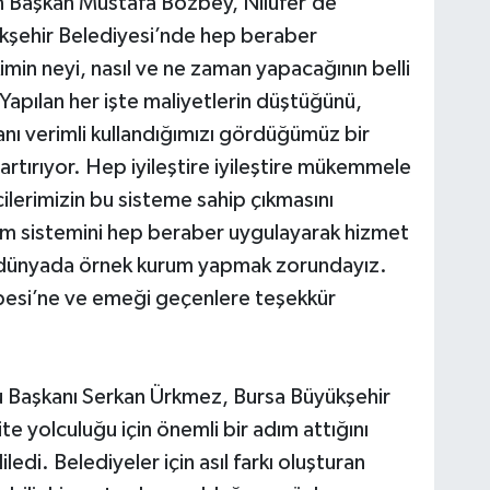
en Başkan Mustafa Bozbey, Nilüfer’de
ükşehir Belediyesi’nde hep beraber
kimin neyi, nasıl ve ne zaman yapacağının belli
apılan her işte maliyetlerin düştüğünü,
anı verimli kullandığımızı gördüğümüz bir
rtırıyor. Hep iyileştire iyileştire mükemmele
cilerimizin bu sisteme sahip çıkmasını
m sistemini hep beraber uygulayarak hizmet
e dünyada örnek kurum yapmak zorundayız.
besi’ne ve emeği geçenlere teşekkür
u Başkanı Serkan Ürkmez, Bursa Büyükşehir
ite yolculuğu için önemli bir adım attığını
iledi. Belediyeler için asıl farkı oluşturan