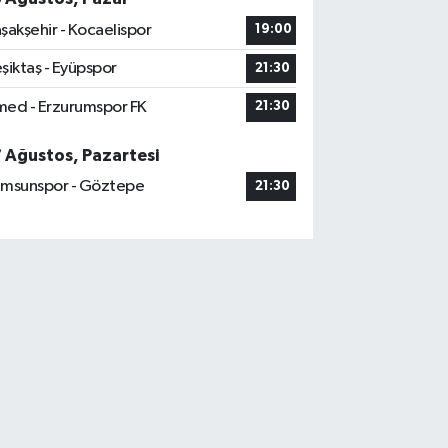
şakşehir - Kocaelispor
19:00
şiktaş - Eyüpspor
21:30
ed - Erzurumspor FK
21:30
7 Ağustos, Pazartesi
msunspor - Göztepe
21:30